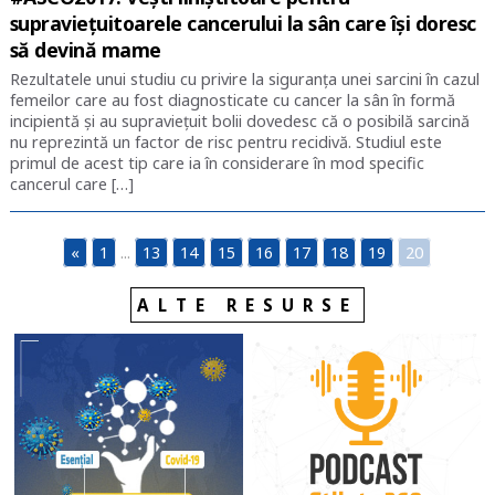
supraviețuitoarele cancerului la sân care își doresc
să devină mame
Rezultatele unui studiu cu privire la siguranța unei sarcini în cazul
femeilor care au fost diagnosticate cu cancer la sân în formă
incipientă și au supraviețuit bolii dovedesc că o posibilă sarcină
nu reprezintă un factor de risc pentru recidivă. Studiul este
primul de acest tip care ia în considerare în mod specific
cancerul care […]
«
1
...
13
14
15
16
17
18
19
20
ALTE RESURSE