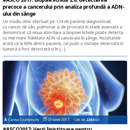
precoce a cancerului prin analiza profundă a ADN-
ului din sânge
Un studiu clinic efectuat pe 124 de pacienți diagnosticați
cu cancer de sân, pulmonar și de prostată în stadii avansate a
demonstrat că noua abordare a biopsiei lichide poate detecta
cu mai mare fidelitate ADN-ul cancerului în sânge. Rezultatele
arată că la 89% dintre pacienți, cel puțin o mutație detectată în
tumoră a fost detectată și în […]
Carina Cozminschi
03 iunie 2017 Citit de
2264
ori
#ASCO2017: Vești liniștitoare pentru