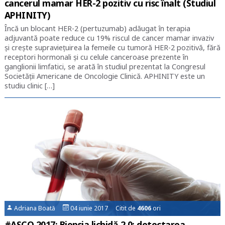
cancerul mamar HER-2 pozitiv cu risc înalt (Studiul
APHINITY)
Încă un blocant HER-2 (pertuzumab) adăugat în terapia
adjuvantă poate reduce cu 19% riscul de cancer mamar invaziv
și crește supraviețuirea la femeile cu tumoră HER-2 pozitivă, fără
receptori hormonali și cu celule canceroase prezente în
ganglionii limfatici, se arată în studiul prezentat la Congresul
Societății Americane de Oncologie Clinică. APHINITY este un
studiu clinic […]
Adriana Boată
04 iunie 2017 Citit de
4606
ori
#ASCO 2017: Biopsia lichidă 2.0: detectarea