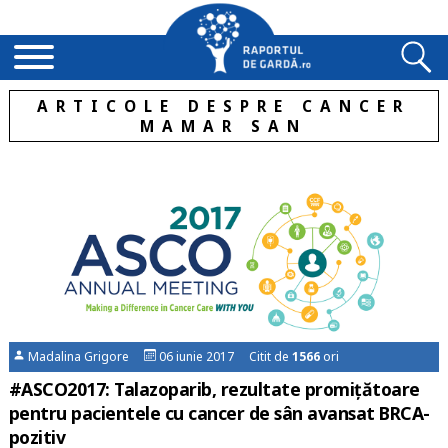
ARTICOLE DESPRE CANCER
MAMAR SAN
Madalina Grigore
06 iunie 2017 Citit de
1566
ori
#ASCO2017: Talazoparib, rezultate promițătoare
pentru pacientele cu cancer de sân avansat BRCA-
pozitiv