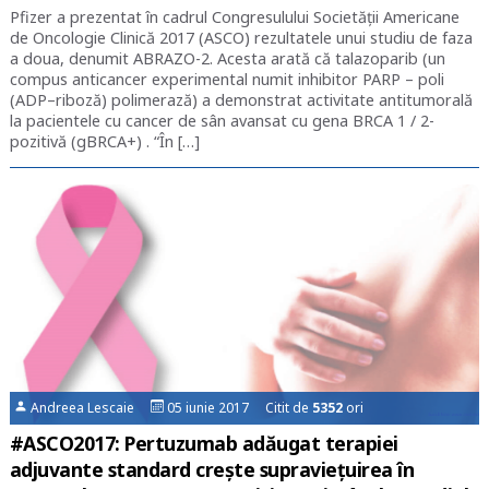
Pfizer a prezentat în cadrul Congresulului Societății Americane
de Oncologie Clinică 2017 (ASCO) rezultatele unui studiu de faza
a doua, denumit ABRAZO-2. Acesta arată că talazoparib (un
compus anticancer experimental numit inhibitor PARP – poli
(ADP–riboză) polimerază) a demonstrat activitate antitumorală
la pacientele cu cancer de sân avansat cu gena BRCA 1 / 2-
pozitivă (gBRCA+) . “În […]
Andreea Lescaie
05 iunie 2017 Citit de
5352
ori
#ASCO2017: Pertuzumab adăugat terapiei
adjuvante standard crește supraviețuirea în