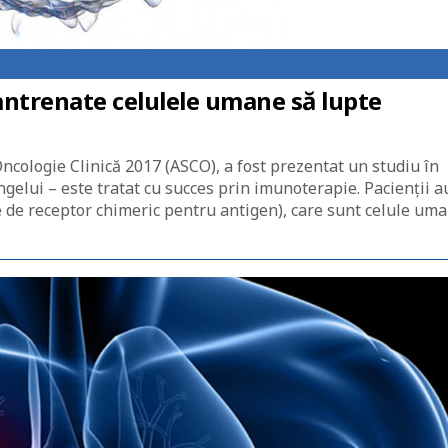
ntrenate celulele umane să lupte
ncologie Clinică 2017 (ASCO), a fost prezentat un studiu în
ngelui – este tratat cu succes prin imunoterapie. Pacienții a
re de receptor chimeric pentru antigen), care sunt celule um