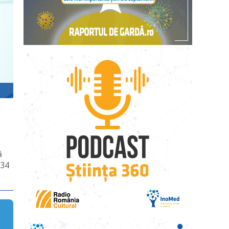
ă
 34