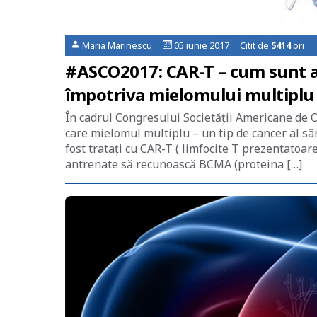
Maria Marinescu
05 iunie 2017 Citit de
5414
ori
#ASCO2017: CAR-T – cum sunt a
împotriva mielomului multiplu
În cadrul Congresului Societăţii Americane de O
care mielomul multiplu – un tip de cancer al sâ
fost tratați cu CAR-T ( limfocite T prezentatoa
antrenate să recunoască BCMA (proteina […]