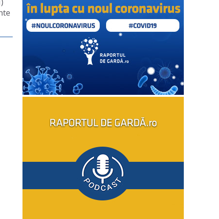
)
nte