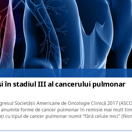
i în stadiul III al cancerului pulmonar
gresul Societății Americane de Oncologie Clinică 2017 (ASCO
 anumite forme de cancer pulmonar în remisie mai mult tim
ți cu tipul de cancer pulmonar numit “fără celule mici” (Non