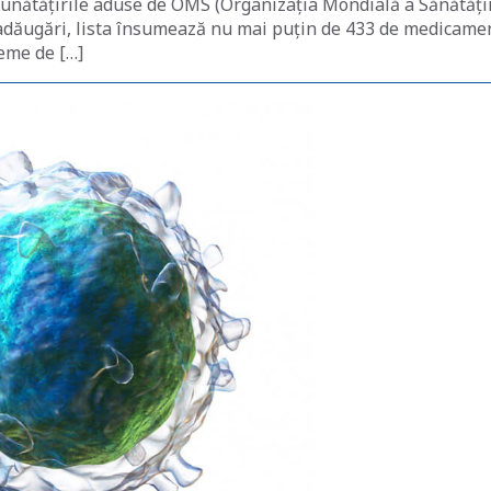
unătățirile aduse de OMS (Organizația Mondială a Sănătății
 adăugări, lista însumează nu mai puțin de 433 de medicame
leme de […]