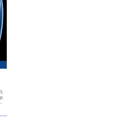
),
p.
-