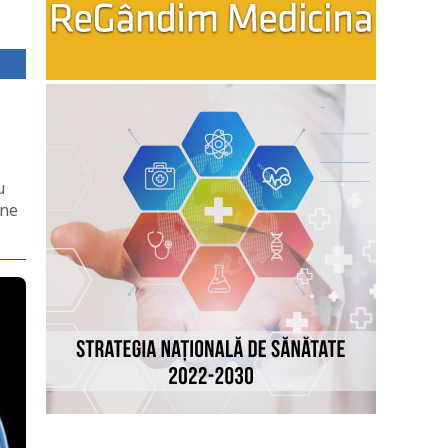
u
ane