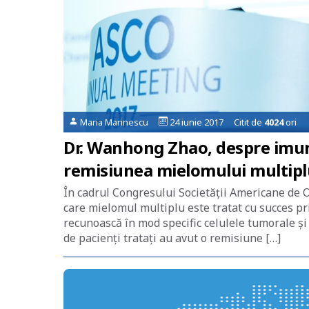
Maria Marinescu
24 iunie 2017 Citit de
4024
ori
Dr. Wanhong Zhao, despre imun
remisiunea mielomului multipl
În cadrul Congresului Societăţii Americane de O
care mielomul multiplu este tratat cu succes p
recunoască în mod specific celulele tumorale și s
de pacienți tratați au avut o remisiune […]