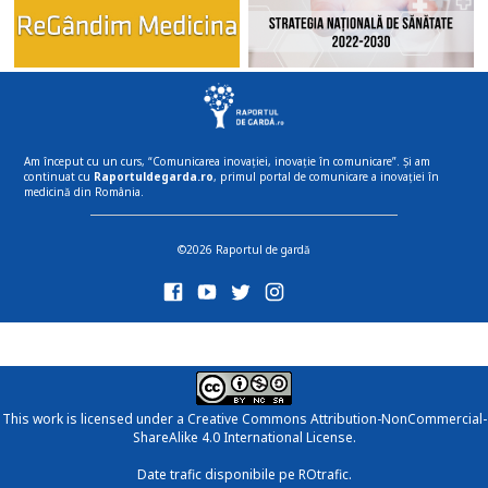
Am început cu un curs, “Comunicarea inovației, inovație în comunicare”. Și am
continuat cu
Raportuldegarda.ro
, primul portal de comunicare a inovației în
medicină din România.
©2026 Raportul de gardă
This work is licensed under a
Creative Commons Attribution-NonCommercial-
ShareAlike 4.0 International License
.
Date trafic disponibile pe ROtrafic.