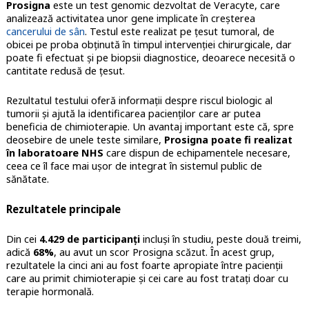
Prosigna
este un test genomic dezvoltat de Veracyte, care
analizează activitatea unor gene implicate în creșterea
cancerului de sân
. Testul este realizat pe țesut tumoral, de
obicei pe proba obținută în timpul intervenției chirurgicale, dar
poate fi efectuat și pe biopsii diagnostice, deoarece necesită o
cantitate redusă de țesut.
Rezultatul testului oferă informații despre riscul biologic al
tumorii și ajută la identificarea pacienților care ar putea
beneficia de chimioterapie. Un avantaj important este că, spre
deosebire de unele teste similare,
Prosigna poate fi realizat
în laboratoare NHS
care dispun de echipamentele necesare,
ceea ce îl face mai ușor de integrat în sistemul public de
sănătate.
Rezultatele principale
Din cei
4.429 de participanți
incluși în studiu, peste două treimi,
adică
68%
, au avut un scor Prosigna scăzut. În acest grup,
rezultatele la cinci ani au fost foarte apropiate între pacienții
care au primit chimioterapie și cei care au fost tratați doar cu
terapie hormonală.