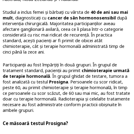
Studiul a inclus femei și bărbați cu vârsta de
40 de ani sau mai
mult
, diagnosticați cu
cancer de sân hormonosensibil
după
intervenția chirurgicală. Majoritatea participanților aveau
afectare ganglionară axilară, ceea ce îi plasa într-o categorie
considerată cu risc mai ridicat de recurență. În practica
standard, acești pacienți ar fi primit de obicei atât
chimioterapie, cât și terapie hormonală administrată timp de
cinci până la zece ani.
Participanții au fost împărțiți în două grupuri. În grupul de
tratament standard, pacienții au primit
chimioterapie urmată
de terapie hormonală
. În grupul ghidat de testare, tumora a
fost analizată cu testul
Prosigna
. Persoanele cu scor ridicat,
peste 60, au primit chimioterapie și terapie hormonală, în timp
ce persoanele cu scor scăzut, de 60 sau mai mic, au fost tratate
doar cu terapie hormonală. Radioterapia și celelalte tratamente
necesare au fost administrate conform practicii obișnuite în
ambele grupuri.
Ce măsoară testul Prosigna?