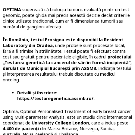
OPTIMA
sugerează că biologia tumorii, evaluată printr-un test
genomic, poate ghida mai precis această decizie decât criteriile
clinice utilizate tradițional, cum ar fi dimensiunea tumorii sau
numărul de ganglioni afectați.
În România
,
testul Prosigna este disponibil la Resident
Laboratory din Oradea,
unde probele sunt procesate local,
fără a fi trimise în străinătate. Testul poate fi efectuat contra
cost sau gratuit pentru pacientele eligibile, în cadrul
proiectului
„Testarea genetică la cancerul de sân în formă incipientă”,
derulat de Municipiul București prin ASSMB
. Indicația testului
și interpretarea rezultatului trebuie discutate cu medicul
oncolog.
Detalii și înscriere:
https://testaregenetica.assmb.ro/.
Optima, Optimal Personalised Treatment of early breast cancer
using Multi-parameter Analysis, este un studiu clinic internațional
coordonat de
University College London
, care a inclus peste
4.400 de pacienți
din Marea Britanie, Norvegia, Suedia,
Australia, Noua Zeelandă și Thailanda.