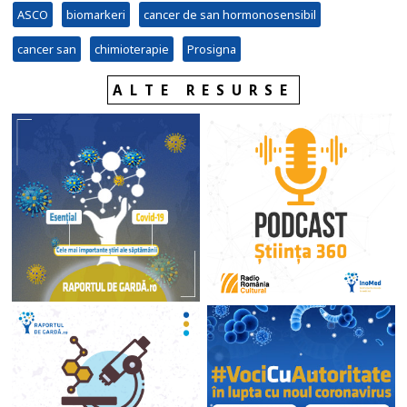
ASCO
biomarkeri
cancer de san hormonosensibil
cancer san
chimioterapie
Prosigna
ALTE RESURSE