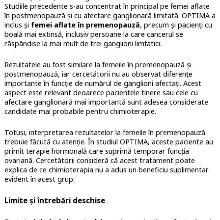
Studiile precedente s-au concentrat în principal pe femei aflate
în postmenopauză și cu afectare ganglionară limitată. OPTIMA a
inclus și
femei aflate în premenopauză
, precum și pacienți cu
boală mai extinsă, inclusiv persoane la care cancerul se
răspândise la mai mult de trei ganglioni limfatici.
Rezultatele au fost similare la femeile în premenopauză și
postmenopauză, iar cercetătorii nu au observat diferențe
importante în funcție de numărul de ganglioni afectați. Acest
aspect este relevant deoarece pacientele tinere sau cele cu
afectare ganglionară mai importantă sunt adesea considerate
candidate mai probabile pentru chimioterapie.
Totuși, interpretarea rezultatelor la femeile în premenopauză
trebuie făcută cu atenție. În studiul OPTIMA, aceste paciente au
primit terapie hormonală care suprimă temporar funcția
ovariană. Cercetătorii consideră că acest tratament poate
explica de ce chimioterapia nu a adus un beneficiu suplimentar
evident în acest grup.
Limite și întrebări deschise