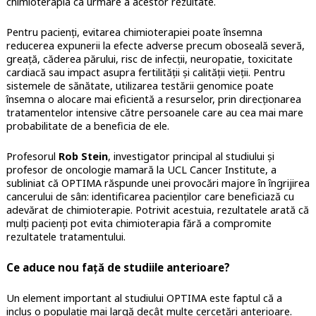
chimioterapia ca urmare a acestor rezultate.
Pentru pacienți, evitarea chimioterapiei poate însemna
reducerea expunerii la efecte adverse precum oboseală severă,
greață, căderea părului, risc de infecții, neuropatie, toxicitate
cardiacă sau impact asupra fertilității și calității vieții. Pentru
sistemele de sănătate, utilizarea testării genomice poate
însemna o alocare mai eficientă a resurselor, prin direcționarea
tratamentelor intensive către persoanele care au cea mai mare
probabilitate de a beneficia de ele.
Profesorul
Rob Stein
, investigator principal al studiului și
profesor de oncologie mamară la UCL Cancer Institute, a
subliniat că OPTIMA răspunde unei provocări majore în îngrijirea
cancerului de sân: identificarea pacienților care beneficiază cu
adevărat de chimioterapie. Potrivit acestuia, rezultatele arată că
mulți pacienți pot evita chimioterapia fără a compromite
rezultatele tratamentului.
Ce aduce nou față de studiile anterioare?
Un element important al studiului OPTIMA este faptul că a
inclus o populație mai largă decât multe cercetări anterioare.