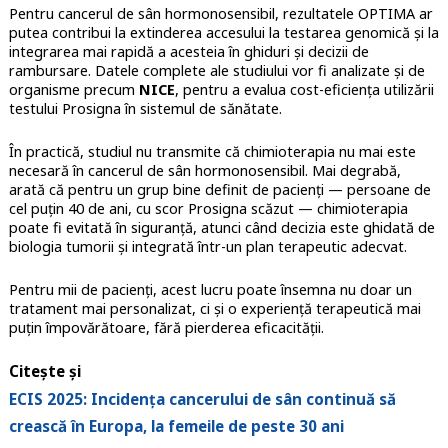
Pentru cancerul de sân hormonosensibil, rezultatele OPTIMA ar
putea contribui la extinderea accesului la testarea genomică și la
integrarea mai rapidă a acesteia în ghiduri și decizii de
rambursare. Datele complete ale studiului vor fi analizate și de
organisme precum
NICE
, pentru a evalua cost-eficiența utilizării
testului Prosigna în sistemul de sănătate.
În practică, studiul nu transmite că chimioterapia nu mai este
necesară în cancerul de sân hormonosensibil. Mai degrabă,
arată că pentru un grup bine definit de pacienți — persoane de
cel puțin 40 de ani, cu scor Prosigna scăzut — chimioterapia
poate fi evitată în siguranță, atunci când decizia este ghidată de
biologia tumorii și integrată într-un plan terapeutic adecvat.
Pentru mii de pacienți, acest lucru poate însemna nu doar un
tratament mai personalizat, ci și o experiență terapeutică mai
puțin împovărătoare, fără pierderea eficacității.
Citește și
ECIS 2025: Incidența cancerului de sân continuă să
crească în Europa, la femeile de peste 30 ani