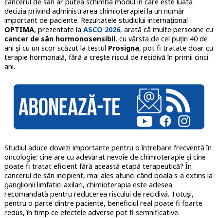
cancerul de sân ar putea schimba modul în care este luată
decizia privind administrarea chimioterapiei la un număr
important de paciente. Rezultatele studiului internațional
OPTIMA
, prezentate la
ASCO 2026
, arată că multe persoane cu
cancer de sân hormonosensibil
, cu vârsta de cel puțin 40 de
ani și cu un scor scăzut la testul
Prosigna
, pot fi tratate doar cu
terapie hormonală, fără a crește riscul de recidivă în primii cinci
ani.
Studiul aduce dovezi importante pentru o întrebare frecventă în
oncologie: cine are cu adevărat nevoie de chimioterapie și cine
poate fi tratat eficient fără această etapă terapeutică? În
cancerul de sân incipient, mai ales atunci când boala s-a extins la
ganglionii limfatici axilari, chimioterapia este adesea
recomandată pentru reducerea riscului de recidivă. Totuși,
pentru o parte dintre paciente, beneficiul real poate fi foarte
redus, în timp ce efectele adverse pot fi semnificative.