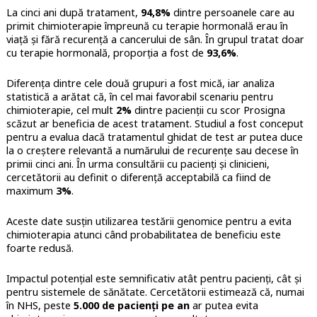
La cinci ani după tratament,
94,8%
dintre persoanele care au
primit chimioterapie împreună cu terapie hormonală erau în
viață și fără recurență a cancerului de sân. În grupul tratat doar
cu terapie hormonală, proporția a fost de
93,6%
.
Diferența dintre cele două grupuri a fost mică, iar analiza
statistică a arătat că, în cel mai favorabil scenariu pentru
chimioterapie, cel mult
2%
dintre pacienții cu scor Prosigna
scăzut ar beneficia de acest tratament. Studiul a fost conceput
pentru a evalua dacă tratamentul ghidat de test ar putea duce
la o creștere relevantă a numărului de recurențe sau decese în
primii cinci ani. În urma consultării cu pacienți și clinicieni,
cercetătorii au definit o diferență acceptabilă ca fiind de
maximum
3%
.
Aceste date susțin utilizarea testării genomice pentru a evita
chimioterapia atunci când probabilitatea de beneficiu este
foarte redusă.
Impactul potențial este semnificativ atât pentru pacienți, cât și
pentru sistemele de sănătate. Cercetătorii estimează că, numai
în NHS, peste
5.000 de pacienți pe an
ar putea evita