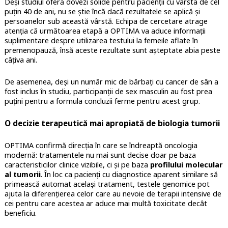
Deși studiul oferă dovezi solide pentru pacienții cu vârsta de cel
puțin 40 de ani, nu se știe încă dacă rezultatele se aplică și
persoanelor sub această vârstă. Echipa de cercetare atrage
atenția că următoarea etapă a OPTIMA va aduce informații
suplimentare despre utilizarea testului la femeile aflate în
premenopauză, însă aceste rezultate sunt așteptate abia peste
câțiva ani.
De asemenea, deși un număr mic de bărbați cu cancer de sân a
fost inclus în studiu, participanții de sex masculin au fost prea
puțini pentru a formula concluzii ferme pentru acest grup.
O decizie terapeutică mai apropiată de biologia tumorii
OPTIMA confirmă direcția în care se îndreaptă oncologia
modernă: tratamentele nu mai sunt decise doar pe baza
caracteristicilor clinice vizibile, ci și pe baza
profilului molecular
al tumorii
. În loc ca pacienți cu diagnostice aparent similare să
primească automat același tratament, testele genomice pot
ajuta la diferențierea celor care au nevoie de terapii intensive de
cei pentru care acestea ar aduce mai multă toxicitate decât
beneficiu.