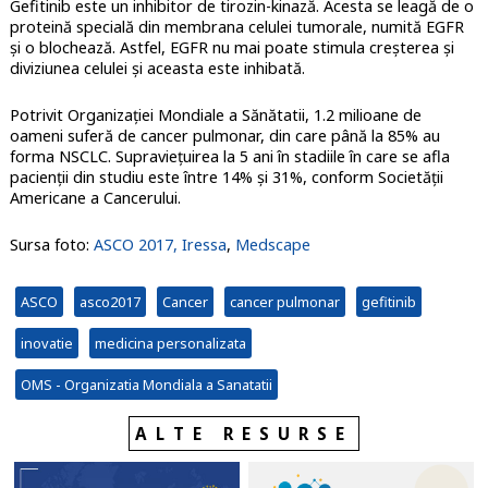
Gefitinib este un inhibitor de tirozin-kinază. Acesta se leagă de o
proteină specială din membrana celulei tumorale, numită EGFR
și o blochează. Astfel, EGFR nu mai poate stimula creşterea și
diviziunea celulei și aceasta este inhibată.
Potrivit Organizaţiei Mondiale a Sănătatii, 1.2 milioane de
oameni suferă de cancer pulmonar, din care până la 85% au
forma NSCLC. Supravieţuirea la 5 ani în stadiile în care se afla
pacienţii din studiu este între 14% și 31%, conform Societăţii
Americane a Cancerului.
Sursa foto:
ASCO 2017,
Iressa
,
Medscape
ASCO
asco2017
Cancer
cancer pulmonar
gefitinib
inovatie
medicina personalizata
OMS - Organizatia Mondiala a Sanatatii
ALTE RESURSE