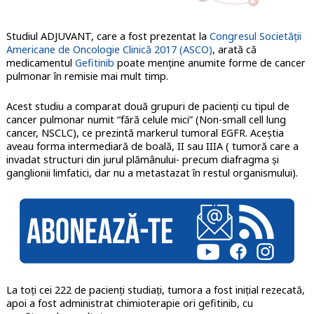
Studiul ADJUVANT, care a fost prezentat la
Congresul Societății
Americane de Oncologie Clinică 2017 (ASCO)
, arată că
medicamentul
Gefitinib
poate menține anumite forme de cancer
pulmonar în remisie mai mult timp.
Acest studiu a comparat două grupuri de pacienți cu tipul de
cancer pulmonar numit “fără celule mici” (Non-small cell lung
cancer, NSCLC), ce prezintă markerul tumoral EGFR. Aceștia
aveau forma intermediară de boală, II sau IIIA ( tumoră care a
invadat structuri din jurul plămânului- precum diafragma și
ganglionii limfatici, dar nu a metastazat în restul organismului).
La toți cei 222 de pacienți studiați, tumora a fost inițial rezecată,
apoi a fost administrat chimioterapie ori gefitinib, cu