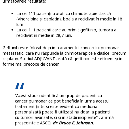
următoarele rezultate:
La cei 111 pacienți tratați cu chimioterapie clasică
(vinorelbina și cisplatin), boala a recidivat în medie în 18
luni;
La cei 111 pacienți care au primit gefitinib, tumora a
recidivat în medie în 28,7 luni.
Gefitinib este folosit deja în tratamentul cancerului pulmonar
metastatic, care nu răspunde la chimioterapicele clasice, precum
cisplatin. Studiul ADJUVANT arată că gefitinib este eficient și în
forme mai precoce de cancer.
“Acest studiu identifică un grup de pacienți cu
cancer pulmonar ce pot beneficia în urma acestui
tratament țintit și este evident că medicina
personalizată poate fi utilizată nu doar la pacienți
cu tumori avansate, ci și în stadii incipiente” , afirmă
președintele ASCO,
dr. Bruce E. Johnson.