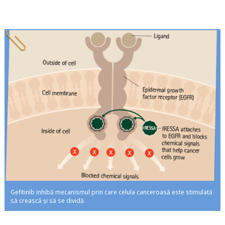
Gefitinib inhibă mecanismul prin care celula canceroasă este stimulată
să crească și să se dividă.