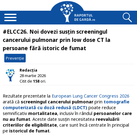
#ELCC26. Noi dovezi susțin screeningul
cancerului pulmonar prin low dose CT la
persoane fără istoric de fumat
Prevenție
Redacția
28 martie 2026
Citit de
158
ori.
Rezultate prezentate la
European Lung Cancer Congress 2026
arată că
screeningul cancerului pulmonar
prin
tomografie
computerizată cu doză redusă (LDCT)
poate reduce
semnificativ
mortalitatea
, inclusiv în rândul
persoanelor care
nu au fumat
. Aceste date susțin necesitatea
reevaluării
criteriilor de eligibilitate
, care sunt încă centrate în principal
pe
istoricul de fumat
.