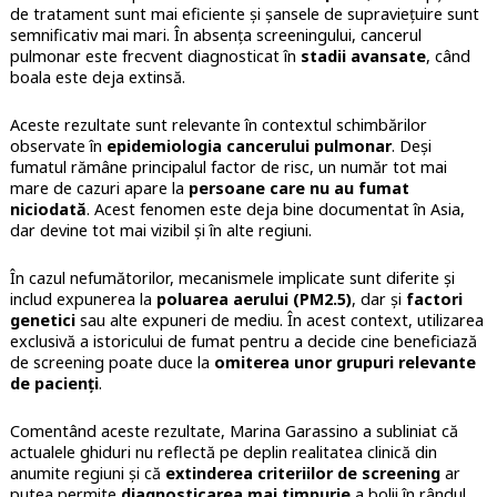
de tratament sunt mai eficiente și șansele de supraviețuire sunt
semnificativ mai mari. În absența screeningului, cancerul
pulmonar este frecvent diagnosticat în
stadii avansate
, când
boala este deja extinsă.
Aceste rezultate sunt relevante în contextul schimbărilor
observate în
epidemiologia cancerului pulmonar
. Deși
fumatul rămâne principalul factor de risc, un număr tot mai
mare de cazuri apare la
persoane care nu au fumat
niciodată
. Acest fenomen este deja bine documentat în Asia,
dar devine tot mai vizibil și în alte regiuni.
În cazul nefumătorilor, mecanismele implicate sunt diferite și
includ expunerea la
poluarea aerului (PM2.5)
, dar și
factori
genetici
sau alte expuneri de mediu. În acest context, utilizarea
exclusivă a istoricului de fumat pentru a decide cine beneficiază
de screening poate duce la
omiterea unor grupuri relevante
de pacienți
.
Comentând aceste rezultate,
Marina Garassino
a subliniat că
actualele ghiduri nu reflectă pe deplin realitatea clinică din
anumite regiuni și că
extinderea criteriilor de screening
ar
putea permite
diagnosticarea mai timpurie
a bolii în rândul