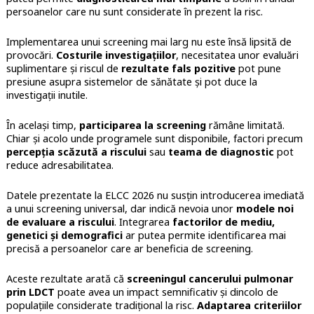
persoanelor care nu sunt considerate în prezent la risc.
Implementarea unui screening mai larg nu este însă lipsită de
provocări.
Costurile investigațiilor
, necesitatea unor evaluări
suplimentare și riscul de
rezultate fals pozitive
pot pune
presiune asupra sistemelor de sănătate și pot duce la
investigații inutile.
În același timp,
participarea la screening
rămâne limitată.
Chiar și acolo unde programele sunt disponibile, factori precum
percepția scăzută a riscului
sau
teama de diagnostic
pot
reduce adresabilitatea.
Datele prezentate la ELCC 2026 nu susțin introducerea imediată
a unui screening universal, dar indică nevoia unor
modele noi
de evaluare a riscului
. Integrarea
factorilor de mediu,
genetici și demografici
ar putea permite identificarea mai
precisă a persoanelor care ar beneficia de screening.
Aceste rezultate arată că
screeningul cancerului pulmonar
prin LDCT
poate avea un impact semnificativ și dincolo de
populațiile considerate tradițional la risc.
Adaptarea criteriilor