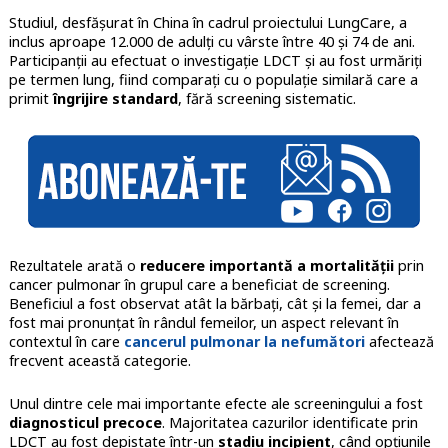
Studiul, desfășurat în China în cadrul proiectului LungCare, a
inclus aproape 12.000 de adulți cu vârste între 40 și 74 de ani.
Participanții au efectuat o investigație LDCT și au fost urmăriți
pe termen lung, fiind comparați cu o populație similară care a
primit
îngrijire standard
, fără screening sistematic.
Rezultatele arată o
reducere importantă a mortalității
prin
cancer pulmonar în grupul care a beneficiat de screening.
Beneficiul a fost observat atât la bărbați, cât și la femei, dar a
fost mai pronunțat în rândul femeilor, un aspect relevant în
contextul în care
cancerul pulmonar la nefumători
afectează
frecvent această categorie.
Unul dintre cele mai importante efecte ale screeningului a fost
diagnosticul precoce
. Majoritatea cazurilor identificate prin
LDCT au fost depistate într-un
stadiu incipient
, când opțiunile