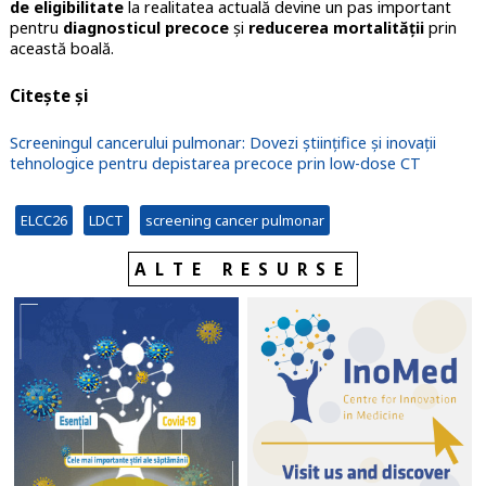
de eligibilitate
la realitatea actuală devine un pas important
pentru
diagnosticul precoce
și
reducerea mortalității
prin
această boală.
Citește și
Screeningul cancerului pulmonar: Dovezi științifice și inovații
tehnologice pentru depistarea precoce prin low-dose CT
ELCC26
LDCT
screening cancer pulmonar
ALTE RESURSE