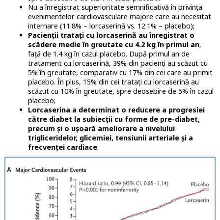
Nu a înregistrat superioritate semnificativă în privința
evenimentelor cardiovasculare majore care au necesitat
internare (11.8% – lorcaserină vs. 12.1% – placebo);
Pacienții tratați cu lorcaserină au înregistrat o
scădere medie în greutate cu 4.2 kg în primul an
,
față de 1.4 kg în cazul placebo. După primul an de
tratament cu lorcaserină, 39% din pacienți au scăzut cu
5% în greutate, comparativ cu 17% din cei care au primit
placebo. În plus, 15% din cei tratați cu lorcaserină au
scăzut cu 10% în greutate, spre deosebire de 5% în cazul
placebo;
Lorcaserina a determinat o reducere a progresiei
către diabet la subiecții cu forme de pre-diabet,
precum și o ușoară ameliorare a nivelului
trigliceridelor, glicemiei, tensiunii arteriale și a
frecvenței cardiace
.