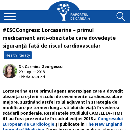
#ESCCongress: Lorcaserina – primul
medicament anti-obezitate care dovedește
siguranță față de riscul cardiovascular
Health literacy
Dr. Carmina Georgescu
29 august 2018
Citit de
4531
ori.
Lorcaserina este primul agent anorexigen care a dovedit
absența creșterii riscului de evenimente cardiovasculare
majore, susținând astfel rolul adjuvant în strategia de
modificare pe termen lung a stilului de viață în vederea
scăderii ponderale. Rezultatele studiului CAMELLIA-TIMI
61 au fost prezentate în cadrul ediției 2018 a
Congresului
European de Cardiologie
și publicate în
The New England
Journal of Medicine
. Pacienții supra-ponderali sau obezi cu risc