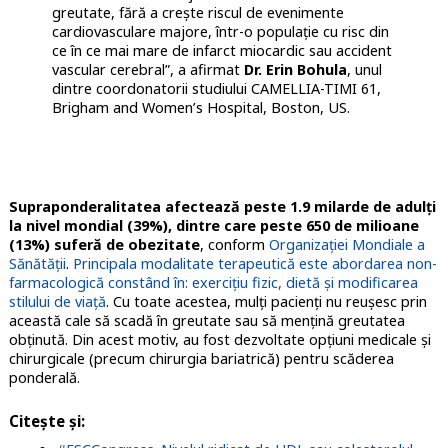
greutate, fără a crește riscul de evenimente
cardiovasculare majore, într-o populație cu risc din
ce în ce mai mare de infarct miocardic sau accident
vascular cerebral”, a afirmat
Dr. Erin Bohula
, unul
dintre coordonatorii studiului CAMELLIA-TIMI 61,
Brigham and Women’s Hospital, Boston, US.
Supraponderalitatea afectează peste 1.9 milarde de adulți
la nivel mondial (39%), dintre care peste 650 de milioane
(13%) suferă de obezitate
, conform
Organizației Mondiale a
Sănătății
.
Principala modalitate terapeutică este abordarea non-
farmacologică constând în: exercițiu fizic, dietă și modificarea
stilului de viață
. Cu toate acestea, mulți pacienți nu reușesc prin
această cale să scadă în greutate sau să mențină greutatea
obținută. Din acest motiv, au fost dezvoltate opțiuni medicale și
chirurgicale (precum chirurgia bariatrică) pentru scăderea
ponderală.
Citește și: