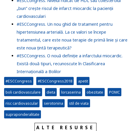
#ESCCongress. Nivelul ridicat de HDL sau colesterolul
„bun” crește riscul de infarct miocardic la pacienții
cardiovasculari
#ESCCongress. Un nou ghid de tratament pentru
hipertensiunea arterială. La ce valori se începe
tratamentul, care este noua terapie de primă linie și care
este noua țintă terapeutică?
#ESCCongress. O nouă definiție a infarctului miocardic.
Există două tipuri, recunoscute în Clasificarea
Internațională a Bolilor
#ESCCongress
#ESCCongress2018
apetit
boli cardiovasculare
dieta
lorcaserina
obezitate
POMC
risc cardiovascular
serotonina
stil de viata
supraponderalitate
ALTE RESURSE