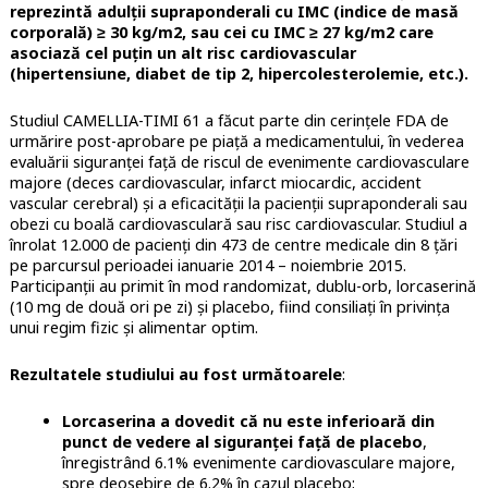
reprezintă adulții supraponderali cu IMC (indice de masă
corporală) ≥ 30 kg/m2, sau cei cu IMC ≥ 27 kg/m2 care
asociază cel puțin un alt risc cardiovascular
(hipertensiune, diabet de tip 2, hipercolesterolemie, etc.).
Studiul CAMELLIA-TIMI 61 a făcut parte din cerințele FDA de
urmărire post-aprobare pe piață a medicamentului, în vederea
evaluării siguranței față de riscul de evenimente cardiovasculare
majore (deces cardiovascular, infarct miocardic, accident
vascular cerebral) și a eficacității la pacienții supraponderali sau
obezi cu boală cardiovasculară sau risc cardiovascular. Studiul a
înrolat 12.000 de pacienți din 473 de centre medicale din 8 țări
pe parcursul perioadei ianuarie 2014 – noiembrie 2015.
Participanții au primit în mod randomizat, dublu-orb, lorcaserină
(10 mg de două ori pe zi) și placebo, fiind consiliați în privința
unui regim fizic și alimentar optim.
Rezultatele studiului au fost următoarele
:
Lorcaserina a dovedit că nu este inferioară din
punct de vedere al siguranței față de placebo
,
înregistrând 6.1% evenimente cardiovasculare majore,
spre deosebire de 6.2% în cazul placebo;