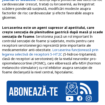
cardiovascular crescut, tratați cu lorcaserină, au înregistrat:
scădere ponderală susținută, modificări modeste asupra
factorilor de risc cardiovascular și efecte favorabile asupra
glicemiei.
Lorcaserina este un agent supresor al apetitului, care
crește senzația de plenitudine gastrică după masă și scade
senzația de foame
. Serotonina joacă un rol important în
controlul senzației de foame și sațietate, motiv pentru care
receptorii serotoninergici reprezintă ținte importante ale
medicamentelor anti-obezitate.
Lorcaserina funcționează prin
legarea selectivă de receptorii 5-HT2C
(5-hidroxi-triptamină;
clasă de receptori ai serotoninei) de la nivelul neuronilor pro-
opiomelanocortinei (POMC), care eliberează alfa-MSH (hormon
melanocito-stimulator) cu rol inhibitor asupra senzației de
foame declanșată la nivel central, hipotalamic.