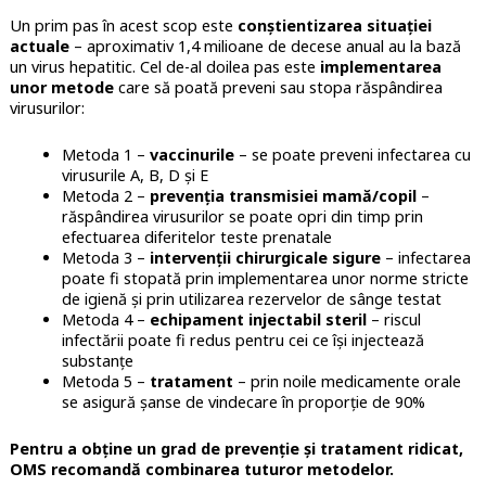
Un prim pas în acest scop este
conștientizarea situației
actuale
– aproximativ 1,4 milioane de decese anual au la bază
un virus hepatitic. Cel de-al doilea pas este
implementarea
unor metode
care să poată preveni sau stopa răspândirea
virusurilor:
Metoda 1 –
vaccinurile
– se poate preveni infectarea cu
virusurile A, B, D și E
Metoda 2 –
prevenția transmisiei mamă/copil
–
răspândirea virusurilor se poate opri din timp prin
efectuarea diferitelor teste prenatale
Metoda 3 –
intervenții chirurgicale sigure
– infectarea
poate fi stopată prin implementarea unor norme stricte
de igienă și prin utilizarea rezervelor de sânge testat
Metoda 4 –
echipament injectabil steril
– riscul
infectării poate fi redus pentru cei ce își injectează
substanțe
Metoda 5 –
tratament
– prin noile medicamente orale
se asigură șanse de vindecare în proporție de 90%
Pentru a obține un grad de prevenție și tratament ridicat,
OMS recomandă combinarea tuturor metodelor.