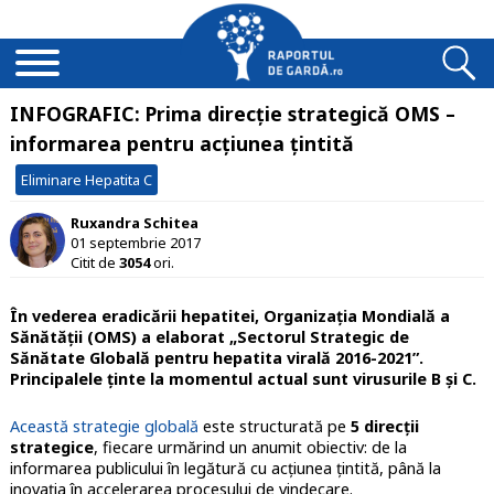
INFOGRAFIC: Prima direcție strategică OMS –
informarea pentru acțiunea țintită
Eliminare Hepatita C
Ruxandra Schitea
01 septembrie 2017
Citit de
3054
ori.
În vederea eradicării hepatitei, Organizația Mondială a
Sănătății (OMS) a elaborat „Sectorul Strategic de
Sănătate Globală pentru hepatita virală 2016-2021”.
Principalele ținte la momentul actual sunt virusurile B și C.
Această strategie globală
este structurată pe
5 direcții
strategice
, fiecare urmărind un anumit obiectiv: de la
informarea publicului în legătură cu acțiunea țintită, până la
inovația în accelerarea procesului de vindecare.