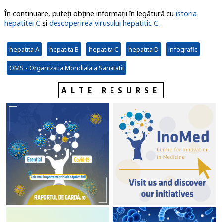
În continuare, puteți obține informații în legătură cu
istoria
hepatitei C
și
descoperirea virusului hepatitic C.
hepatita A
hepatita B
hepatita C
hepatita D
infografic
OMS - Organizatia Mondiala a Sanatatii
ALTE RESURSE