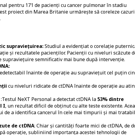
onal pentru 171 de pacienți cu cancer pulmonar în stadiu
cest proiect din Marea Britanie urmărește să coreleze cazuri
.
zic supravie
ț
uirea:
Studiul a evidențiat o corelație puternic
ție și rezultatele pacienților. Pacienții cu niveluri scăzute d
e supraviețuire semnificativ mai bune după intervenție.
DNA:
detectabil înainte de operație au supraviețuit cel puțin cin
n
ț
ii
cu niveluri ridicate de ctDNA înainte de operație au atin
:Testul NeXT Personal a detectat ctDNA la
53% dintre
l I
, un rezultat dificil de obținut cu alte teste existente. Ace
i de a identifica cancerul în cele mai timpurii și mai tratabi
zute de ctDNA
: Chiar și cantități foarte mici de ctDNA, de d
pă operație, subliniind importanța acestei tehnologii de