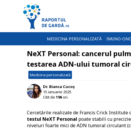
MEDICINA PERSONALIZATĂ
IMUNO-ONC
NeXT Personal: cancerul pulmo
testarea ADN-ului tumoral ci
Medicina personalizată
Dr. Bianca Cucoș
15 ianuarie 2025
Citit de
196
ori.
Cercetările realizate de Francis Crick Institute 
testul NeXT Personal
poate stabili cu precizi
niveluri foarte mici de ADN tumoral circulant (