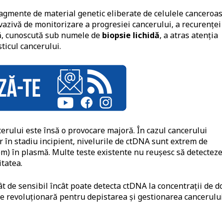
agmente de material genetic eliberate de celulele canceroa
azivă de monitorizare a progresiei cancerului, a recurenței
dă, cunoscută sub numele de
biopsie lichid
ă
, a atras atenția
ticul cancerului.
cerului este însă o provocare majoră. În cazul cancerului
în stadiu incipient, nivelurile de ctDNA sunt extrem de
pm) în plasmă. Multe teste existente nu reușesc să detectez
itatea.
ât de sensibil încât poate detecta ctDNA la concentrații de d
ie revoluționară pentru depistarea și gestionarea cancerului