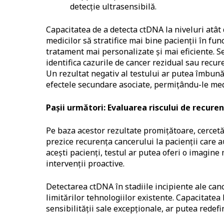
detecție ultrasensibilă.
Capacitatea de a detecta ctDNA la niveluri atâ
medicilor să stratifice mai bine pacienții în fun
tratament mai personalizate și mai eficiente. S
identifica cazurile de cancer rezidual sau recure
Un rezultat negativ al testului ar putea îmbunătăț
efectele secundare asociate, permițându-le medic
Pa
ș
ii urm
ă
tori: Evaluarea riscului de recuren
Pe baza acestor rezultate promițătoare, cercetă
prezice recurența cancerului la pacienții care a
acești pacienți, testul ar putea oferi o imagine
intervenții proactive.
Detectarea ctDNA în stadiile incipiente ale can
limitărilor tehnologiilor existente. Capacitate
sensibilității sale excepționale, ar putea redef