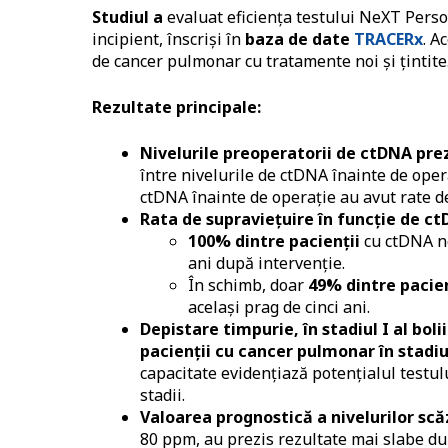
Studiul a
evaluat eficiența testului NeXT Pers
incipient, înscriși în
baza de date
TRACERx
. A
de cancer pulmonar cu tratamente noi și țintite
Rezultate principale:
Nivelurile preoperatorii de ctDNA pre
între nivelurile de ctDNA înainte de opera
ctDNA înainte de operație au avut rate d
Rata de supravie
ț
uire în func
ț
ie de ct
100% dintre pacien
ț
ii
cu ctDNA ne
ani după intervenție.
În schimb, doar
49% dintre pacie
același prag de cinci ani.
Depistare timpurie, în stadiul I al bolii
pacien
ț
ii cu cancer pulmonar în stadiu
capacitate evidențiază potențialul testulu
stadii.
Valoarea prognostic
ă
a nivelurilor sc
ă
80 ppm, au prezis rezultate mai slabe du