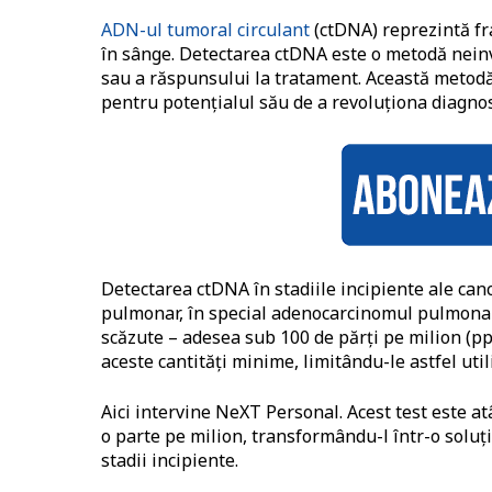
ADN-ul tumoral circulant
(ctDNA) reprezintă fr
în sânge. Detectarea ctDNA este o metodă neinv
sau a răspunsului la tratament. Această meto
pentru potențialul său de a revoluționa diagnos
Detectarea ctDNA în stadiile incipiente ale can
pulmonar, în special adenocarcinomul pulmonar 
scăzute – adesea sub 100 de părți pe milion (p
aceste cantități minime, limitându-le astfel util
Aici intervine NeXT Personal. Acest test este at
o parte pe milion, transformându-l într-o soluț
stadii incipiente.