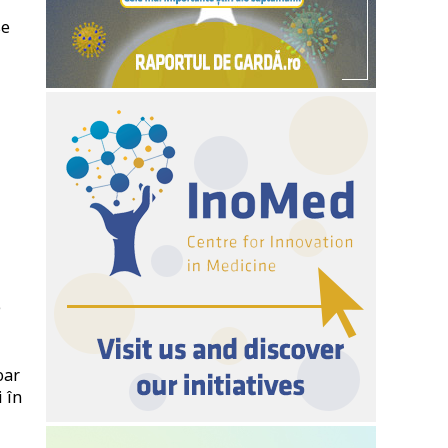
se
e
oar
 în