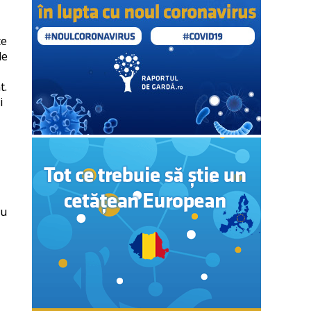
te
de
t.
i
ru