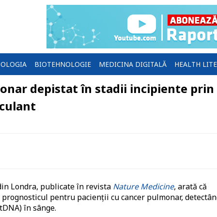
OLOGIA
BIOTEHNOLOGIE
MEDICINA DIGITALĂ
HEALTH LIT
nar depistat în stadii incipiente prin
rculant
din Londra, publicate în revista
Nature Medicine
, arată că
e prognosticul pentru pacienții cu cancer pulmonar, detectâ
ctDNA) în sânge.