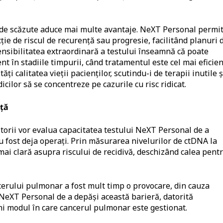
t de scăzute aduce mai multe avantaje. NeXT Personal permi
cție de riscul de recurență sau progresie, facilitând planuri 
ensibilitatea extraordinară a testului înseamnă că poate
nt în stadiile timpurii, când tratamentul este cel mai eficien
i calitatea vieții pacienților, scutindu-i de terapii inutile ș
ilor să se concentreze pe cazurile cu risc ridicat.
ță
torii vor evalua capacitatea testului NeXT Personal de a
u fost deja operați. Prin măsurarea nivelurilor de ctDNA la
 mai clară asupra riscului de recidivă, deschizând calea pent
cerului pulmonar a fost mult timp o provocare, din cauza
a NeXT Personal de a depăși această barieră, datorită
ini modul în care cancerul pulmonar este gestionat.