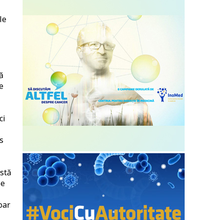
le
ă
e
ci
s
astă
le
oar