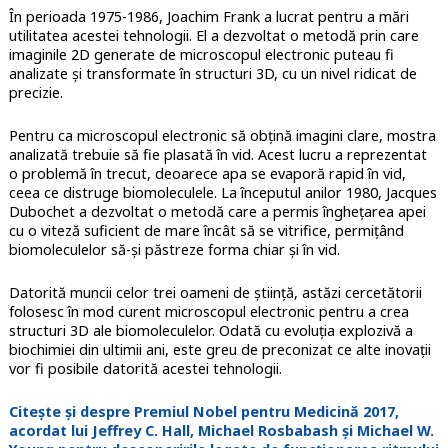
În perioada 1975-1986, Joachim Frank a lucrat pentru a mări
utilitatea acestei tehnologii. El a dezvoltat o metodă prin care
imaginile 2D generate de microscopul electronic puteau fi
analizate și transformate în structuri 3D, cu un nivel ridicat de
precizie.
Pentru ca microscopul electronic să obțină imagini clare, mostra
analizată trebuie să fie plasată în vid. Acest lucru a reprezentat
o problemă în trecut, deoarece apa se evaporă rapid în vid,
ceea ce distruge biomoleculele. La începutul anilor 1980, Jacques
Dubochet a dezvoltat o metodă care a permis înghețarea apei
cu o viteză suficient de mare încât să se vitrifice, permițând
biomoleculelor să-și păstreze forma chiar și în vid.
Datorită muncii celor trei oameni de știință, astăzi cercetătorii
folosesc în mod curent microscopul electronic pentru a crea
structuri 3D ale biomoleculelor. Odată cu evoluția explozivă a
biochimiei din ultimii ani, este greu de preconizat ce alte inovații
vor fi posibile datorită acestei tehnologii.
Citește și despre Premiul Nobel pentru Medicină 2017,
acordat lui Jeffrey C. Hall, Michael Rosbabash și Michael W.