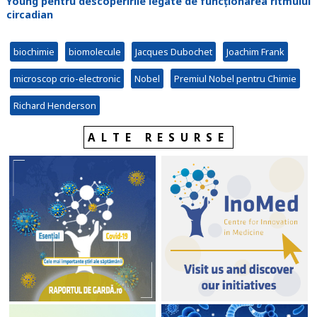
Young pentru descoperirile legate de funcționarea ritmului
circadian
biochimie
biomolecule
Jacques Dubochet
Joachim Frank
microscop crio-electronic
Nobel
Premiul Nobel pentru Chimie
Richard Henderson
ALTE RESURSE