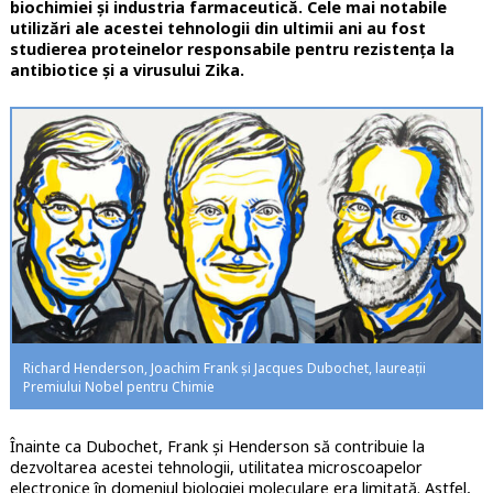
biochimiei și industria farmaceutică. Cele mai notabile
utilizări ale acestei tehnologii din ultimii ani au fost
studierea proteinelor responsabile pentru rezistența la
antibiotice și a virusului Zika.
Richard Henderson, Joachim Frank și Jacques Dubochet, laureații
Premiului Nobel pentru Chimie
Înainte ca Dubochet, Frank și Henderson să contribuie la
dezvoltarea acestei tehnologii, utilitatea microscoapelor
electronice în domeniul biologiei moleculare era limitată. Astfel,