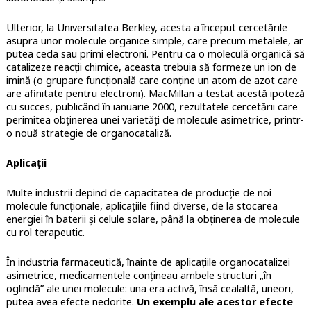
Ulterior, la Universitatea Berkley, acesta a început cercetările
asupra unor molecule organice simple, care precum metalele, ar
putea ceda sau primi electroni. Pentru ca o moleculă organică să
catalizeze reacții chimice, aceasta trebuia să formeze un ion de
imină (o grupare funcțională care conține un atom de azot care
are afinitate pentru electroni). MacMillan a testat acestă ipoteză
cu succes, publicând în ianuarie 2000, rezultatele cercetării care
perimitea obținerea unei varietăți de molecule asimetrice, printr-
o nouă strategie de organocataliză.
Aplicații
Multe industrii depind de capacitatea de producție de noi
molecule funcționale, aplicațiile fiind diverse, de la stocarea
energiei în baterii și celule solare, până la obținerea de molecule
cu rol terapeutic.
În industria farmaceutică, înainte de aplicațiile organocatalizei
asimetrice, medicamentele conțineau ambele structuri „în
oglindă” ale unei molecule: una era activă, însă cealaltă, uneori,
putea avea efecte nedorite.
Un exemplu ale acestor efecte