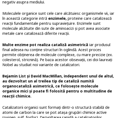
negativ asupra mediului.
Moleculele organice sunt cele care alcătuiesc organismele vii, iar
în această categorie intră
enzimele,
proteine care catalizează
reacții fundamentale pentru supraviețuire. Enzimele sunt
molecule alcătuite din sute de aminoacizi și pot avea asociate
metale care catalizează diferite reacții.
Multe enzime pot realiza cataliză asimetrică
iar produsul
final adesea nu conține structuri în oglindă. Acest proces
permite obținerea de molecule complexe, cu mare precizie (ex.
colesterol, stricnină). Pe baza acestor obsevații, cei doi laureați
Nobel au studiat noi variante de catalizatori.
Bejamin List și David MacMillan, independent unul de altul,
au dezvoltat un al treilea tip de cataliză numită
organocataliză asimetrică, ce folosește molecule
organice mici și poate fi folosită pentru o multitudine de
reacții chimice.
Catalizatorii organici sunt formați dintr-o structură stabilă de
atomi de carbon la care se pot atașa grupări chimice active
(oxigen, sulf, fosfor). Dezvoltarea rapidă a catalizatorilor