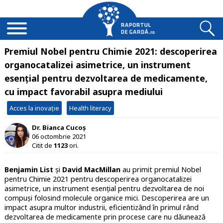
Premiul Nobel pentru Chimie 2021: descoperirea
organocatalizei asimetrice, un instrument
esențial pentru dezvoltarea de medicamente,
cu impact favorabil asupra mediului
Acces la inovație
Health literacy
Dr. Bianca Cucoș
06 octombrie 2021
Citit de
1123
ori.
Benjamin List
și
David MacMillan
au primit premiul Nobel
pentru Chimie 2021 pentru descoperirea organocatalizei
asimetrice, un instrument esențial pentru dezvoltarea de noi
compuși folosind molecule organice mici. Descoperirea are un
impact asupra multor industrii, eficientizând în primul rând
dezvoltarea de medicamente prin procese care nu dăunează