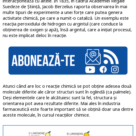
interacționează cu altele. În 1835, în cadrul Academiei Regale
Suedeze de Știință, Jacob Berzelius raporta observarea în mai
multe tipuri de experimente a unei forțe care putea genera
activitate chimică, pe care a numit-o cataliză. Un exemplu este
reacția peroxidului de hidrogen cu argintul (care conduce la
obținerea de oxigen și apă), însă argintul, care a inițiat procesul,
nu este implicat deloc în reacție.
Atunci când are loc o reacție chimică se pot obține adesea două
molecule diferite ale căror structuri sunt în oglindă (ca palmele).
Deși elementele care le alcătuiesc sunt la fel, structura și
orientarea pot avea rezultate diferite. Mai ales în industria
farmaceutică este foarte important să se obțină doar una dintre
aceste molecule, în cursul reacțiilor chimice.