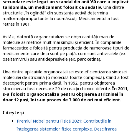
secundare este legat un scandal din anii ’60 care a implicat
talidomida, un medicament folosit ca sedativ.
Una dintre
structurile „în oglindă” din substanța activă determina
malformații importante la nou-născuți. Medicamentul a fost
retras în 1961.
Astăzi, datorită organocatalizei se obțin cantități mari de
molecule asimetrice mult mai simplu și eficient. În companiile
farmaceutice e folosită pentru producția de numeroase tipuri de
medicamente care deja sunt pe piață, cum sunt antiviralele (ex.
oseltamivirul) sau antidepresivele (ex. paroxetina).
Una dintre aplicațiile organocatalizei este eficientizarea sintezei
moleculei de stricnină (o moleculă foarte complexă). Când a fost
descoperit pentru prima dată, în 1952, pentru obținterea
stricninei au fost necesare 29 de reacții chimice diferite.
În 2011,
s-a folosit organocataliza pentru obținerea stricninei în
doar 12 pași, într-un proces de 7.000 de ori mai eficient.
Citește și
Premiul Nobel pentru Fizică 2021: Contribuțiile în
înțelegerea sistemelor fizice complexe. Descifrarea