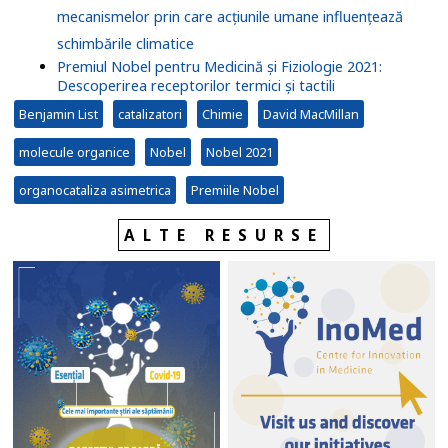
mecanismelor prin care acțiunile umane influențează
schimbările climatice
Premiul Nobel pentru Medicină și Fiziologie 2021:
Descoperirea receptorilor termici și tactili
Benjamin List
catalizatori
Chimie
David MacMillan
molecule organice
Nobel
Nobel 2021
organocataliza asimetrica
Premiile Nobel
ALTE RESURSE