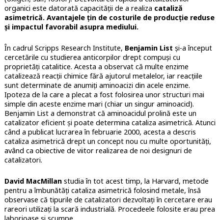
organici este datorată capacității de a realiza
cataliză
asimetrică. Avantajele țin de costurile de producție reduse
și impactul favorabil asupra mediului.
În cadrul Scripps Research Institute,
Benjamin List
și-a început
cercetările cu studierea anticorpilor drept compuși cu
proprietăți catalitice. Acesta a observat că multe enzime
catalizează reacții chimice fără ajutorul metalelor, iar reacțiile
sunt determinate de anumiți aminoacizi din acele enzime.
Ipoteza de la care a plecat a fost folosirea unor structuri mai
simple din aceste enzime mari (chiar un singur aminoacid).
Benjamin List a demonstrat că aminoacidul prolină este un
catalizator eficient și poate determina cataliza asimetrică. Atunci
când a publicat lucrarea în februarie 2000, acesta a descris
cataliza asimetrică drept un concept nou cu multe oportunități,
având ca obiective de viitor realizarea de noi designuri de
catalizatori.
David MacMillan
studia în tot acest timp, la Harvard, metode
pentru a îmbunătăți cataliza asimetrică folosind metale, însă
observase că tipurile de catalizatori dezvoltați în cercetare erau
rareori utilizați la scară industrială. Procedeele folosite erau prea
laborioase și scumpe.