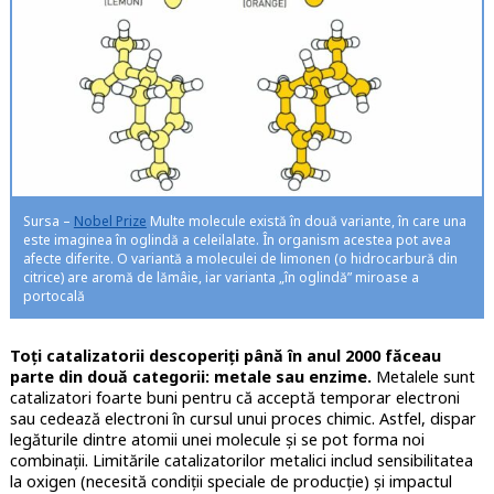
Sursa –
Nobel Prize
Multe molecule există în două variante, în care una
este imaginea în oglindă a celeilalate. În organism acestea pot avea
afecte diferite. O variantă a moleculei de limonen (o hidrocarbură din
citrice) are aromă de lămâie, iar varianta „în oglindă” miroase a
portocală
Toți catalizatorii descoperiți până în anul 2000 făceau
parte din două categorii: metale sau enzime.
Metalele sunt
catalizatori foarte buni pentru că acceptă temporar electroni
sau cedează electroni în cursul unui proces chimic. Astfel, dispar
legăturile dintre atomii unei molecule și se pot forma noi
combinații. Limitările catalizatorilor metalici includ sensibilitatea
la oxigen (necesită condiții speciale de producție) și impactul