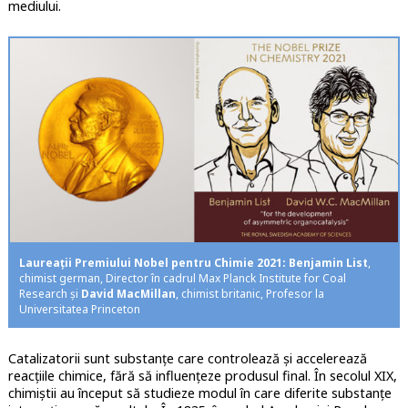
mediului.
Laureații Premiului Nobel pentru Chimie 2021: Benjamin List
,
chimist german, Director în cadrul Max Planck Institute for Coal
Research și
David MacMillan
, chimist britanic, Profesor la
Universitatea Princeton
Catalizatorii sunt substanțe care controlează și accelerează
reacțiile chimice, fără să influențeze produsul final. În secolul XIX,
chimiștii au început să studieze modul în care diferite substanțe