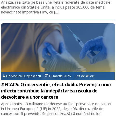
Analiza, realizată pe baza unei rețele federate de date medicale
electronice din Statele Unite, a inclus peste 305.000 de femei
nevaccinate împotriva HPV, cu […]
Dr. Monica Dugăeșescu
13 martie 2026 Citit de
45
ori
#ECAC5: O intervenţie, efect dublu. Prevenţia unor
infecţii contribuie la îndepărtarea riscului de
dezvoltare a unor cancere
Aproximativ 1.3 milioane de decese au fost provocate de cancer
în Uniunea Europeană (UE) în 2022, deşi 40% din cazurile de
cancer pot fi prevenite. Se preconizează că numărul noilor