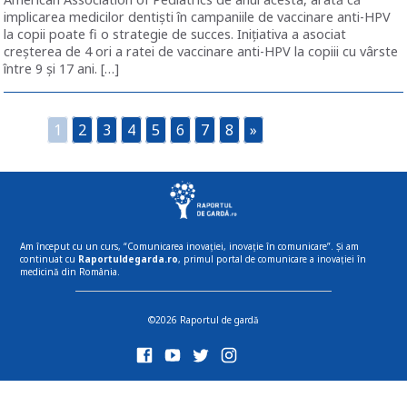
implicarea medicilor dentiști în campaniile de vaccinare anti-HPV
la copii poate fi o strategie de succes. Iniţiativa a asociat
creșterea de 4 ori a ratei de vaccinare anti-HPV la copiii cu vârste
între 9 şi 17 ani. […]
1
2
3
4
5
6
7
8
»
Am început cu un curs, “Comunicarea inovației, inovație în comunicare”. Și am
continuat cu
Raportuldegarda.ro
, primul portal de comunicare a inovației în
medicină din România.
©2026 Raportul de gardă