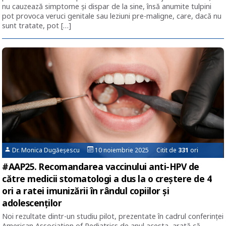
nu cauzează simptome și dispar de la sine, însă anumite tulpini
pot provoca veruci genitale sau leziuni pre-maligne, care, dacă nu
sunt tratate, pot […]
Dr. Monica Dugăeșescu
10 noiembrie 2025 Citit de
331
ori
#AAP25. Recomandarea vaccinului anti-HPV de
către medicii stomatologi a dus la o creștere de 4
ori a ratei imunizării în rândul copiilor și
adolescenților
Noi rezultate dintr-un studiu pilot, prezentate în cadrul conferinței
American Association of Pediatrics de anul acesta, arată că