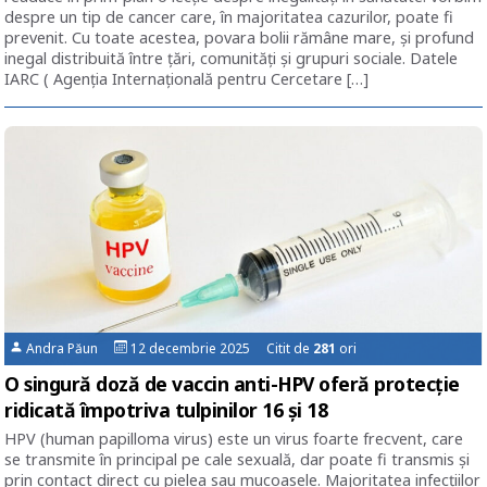
despre un tip de cancer care, în majoritatea cazurilor, poate fi
prevenit. Cu toate acestea, povara bolii rămâne mare, și profund
inegal distribuită între țări, comunități și grupuri sociale. Datele
IARC ( Agenția Internațională pentru Cercetare […]
Andra Păun
12 decembrie 2025 Citit de
281
ori
O singură doză de vaccin anti-HPV oferă protecție
ridicată împotriva tulpinilor 16 și 18
HPV (human papilloma virus) este un virus foarte frecvent, care
se transmite în principal pe cale sexuală, dar poate fi transmis și
prin contact direct cu pielea sau mucoasele. Majoritatea infecțiilor