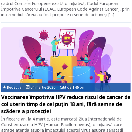
cadrul Comisiei Europene există o iniţiativă, Codul European
Împotriva Cancerului (ECAC, European Code Against Cancer), prin
intermediul căreia au fost propuse o serie de acțiuni și […]
Redacția
04 martie 2026 Citit de
146
ori
Vaccinarea împotriva HPV reduce riscul de cancer de
col uterin timp de cel puțin 18 ani, fără semne de
scădere a protecției
În fiecare an, la 4 martie, este marcată Ziua Internațională de
Conștientizare a HPV (Human Papillomavirus), o inițiativă care
atrage atenția asupra impactului acestui virus asupra sănătății