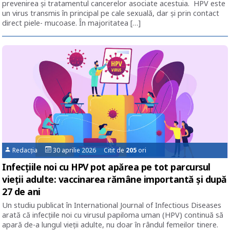
prevenirea și tratamentul cancerelor asociate acestuia. HPV este
un virus transmis în principal pe cale sexuală, dar și prin contact
direct piele- mucoase. În majoritatea […]
Redacția
30 aprilie 2026 Citit de
205
ori
Infecțiile noi cu HPV pot apărea pe tot parcursul
vieții adulte: vaccinarea rămâne importantă și după
27 de ani
Un studiu publicat în International Journal of Infectious Diseases
arată că infecțiile noi cu virusul papiloma uman (HPV) continuă să
apară de-a lungul vieții adulte, nu doar în rândul femeilor tinere.