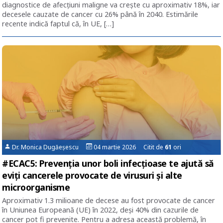
diagnostice de afecţiuni maligne va crește cu aproximativ 18%, iar
decesele cauzate de cancer cu 26% până în 2040. Estimările
recente indică faptul că, în UE, […]
Dr. Monica Dugăeșescu
04 martie 2026 Citit de
61
ori
#ECAC5: Prevenţia unor boli infecţioase te ajută să
eviţi cancerele provocate de virusuri şi alte
microorganisme
Aproximativ 1.3 milioane de decese au fost provocate de cancer
în Uniunea Europeană (UE) în 2022, deşi 40% din cazurile de
cancer pot fi prevenite. Pentru a adresa această problemă, în