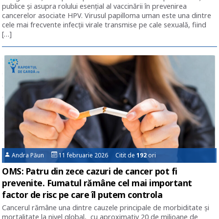
publice și asupra rolului esențial al vaccinării în prevenirea
cancerelor asociate HPV. Virusul papilloma uman este una dintre
cele mai frecvente infecții virale transmise pe cale sexuală, fiind
[…]
Andra Păun
11 februarie 2026 Citit de
192
ori
OMS: Patru din zece cazuri de cancer pot fi
prevenite. Fumatul rămâne cel mai important
factor de risc pe care îl putem controla
Cancerul rămâne una dintre cauzele principale de morbiditate și
mortalitate la nivel global, cu aproximativ 20 de milioane de