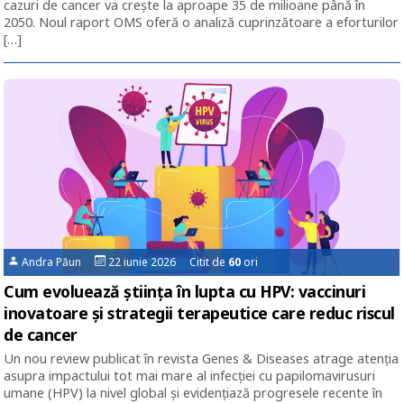
cazuri de cancer va crește la aproape 35 de milioane până în
2050. Noul raport OMS oferă o analiză cuprinzătoare a eforturilor
[…]
Andra Păun
22 iunie 2026 Citit de
60
ori
Cum evoluează știința în lupta cu HPV: vaccinuri
inovatoare și strategii terapeutice care reduc riscul
de cancer
Un nou review publicat în revista Genes & Diseases atrage atenția
asupra impactului tot mai mare al infecției cu papilomavirusuri
umane (HPV) la nivel global și evidențiază progresele recente în