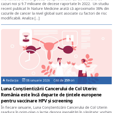
cazuri noi și 9.7 milioane de decese raportate în 2022. Un studiu
recent publicat în Nature Medicine arată că aproximativ 38% din
cazurile de cancer la nivel global sunt asociate cu factori de risc
modificabili. Analiza […]
Redacția
08 ianuarie 2026 Citit de
259
ori
Luna Conștientizării Cancerului de Col Uterin:
România este încă departe de țintele europene
pentru vaccinare HPV și screening
În fiecare ianuarie, Luna Conștientizării Cancerului de Col Uterin
readuce în prim-plan o lecție despre inegalități în sănătate: vorbim