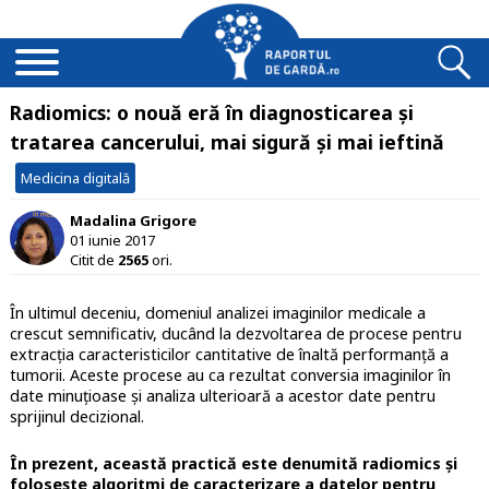
Radiomics: o nouă eră în diagnosticarea și
tratarea cancerului, mai sigură și mai ieftină
Medicina digitală
Madalina Grigore
01 iunie 2017
Citit de
2565
ori.
În ultimul deceniu, domeniul analizei imaginilor medicale a
crescut semnificativ, ducând la dezvoltarea de procese pentru
extracția caracteristicilor cantitative de înaltă performanță a
tumorii. Aceste procese au ca rezultat conversia imaginilor în
date minuțioase și analiza ulterioară a acestor date pentru
sprijinul decizional.
În prezent, această practică este denumită radiomics și
folosește algoritmi de caracterizare a datelor pentru