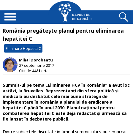
România pregătește planul pentru eliminarea
hepatitei C
Eliminare Hepatita C
Mihai Dorobantu
27 septembrie 2017
Citit de
4481
ori.
Summit-ul pe tema „Eliminarea HCV în România” a avut loc
astăzi, la Bruxelles. Reprezentanți din sfera politică și
medicală au dezbătut cele mai bune strategii de
implementare în România a planului de eradicare a
hepatitei C până în anul 2030. Planul național pentru
combaterea hepatitei C este deja redactat și urmează să
fie lansat în dezbatere publică.
Dintre subiectele discutate în timpul summit-ului s-au remarcat