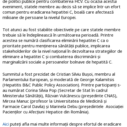
de politici publice pentru combaterea HCV. Cu ocazia acestui
eveniment, statele membre au decis să se implice într-un efort
comun pentru eradicarea hepatitei C, boală care afectează
milioane de persoane la nivelul Europei.
Tot atunci au fost stabilite obiectivele pe care statele membre
trebuie să le îndeplinească în următoarea perioadă. Printre
acestea se numără clasificarea eliminării hepatitei C ca o
prioritate pentru menținerea sănătății publice, implicarea
stakeholderilor de la nivel național în dezvoltarea strategiilor de
eliminare a hepatitei C și combaterea discriminării și
marginalizării sociale a persoanelor bolnave de hepatită C.
Summitul a fost prezidat de Cristian Silviu Buşoi, membru al
Parlamentului European, și moderată de George Kalamitsis
(Hepatitis B&C Public Policy Association). Printre participanți s-
au numărat Corina Silvia Pop (Secretar de Stat în cadrul
Ministerului Sănătății), Răzvan Vulcănescu (președinte CNAS),
Mircea Manuc (profesor la Universitatea de Medicină și
Farmacie Carol Davila) și Marinela Debu (președintele Asociației
Pacienților cu Afecțiuni Hepatice din România).
Aici
puteți afla mai multe informații despre efortul de eradicare