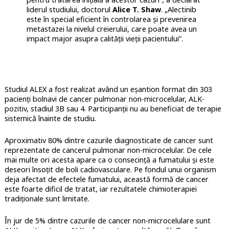
liderul studiului, doctorul
Alice T. Shaw
. „Alectinib
este în special eficient în controlarea și prevenirea
metastazei la nivelul creierului, care poate avea un
impact major asupra calității vieții pacientului”.
Studiul ALEX a fost realizat având un eșantion format din 303
pacienți bolnavi de cancer pulmonar non-microcelular, ALK-
pozitiv, stadiul 3B sau 4. Participanții nu au beneficiat de terapie
sistemică înainte de studiu.
Aproximativ 80% dintre cazurile diagnosticate de cancer sunt
reprezentate de cancerul pulmonar non-microcelular. De cele
mai multe ori acesta apare ca o consecință a fumatului și este
deseori însoțit de boli cadiovasculare. Pe fondul unui organism
deja afectat de efectele fumatului, această formă de cancer
este foarte dificil de tratat, iar rezultatele chimioterapiei
tradiționale sunt limitate.
În jur de 5% dintre cazurile de cancer non-microcelulare sunt