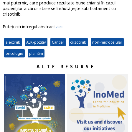
mai puternic, care produce rezultate bune chiar și în cazul
pacienților a căror stare se înrăutățește sub tratament cu
crizotinib.
Puteți citi întregul abstract
aici
.
alectinib
ALK-pozitiv
Cancer
crizotinib
non-microcelular
oncologie
plamâni
ALTE RESURSE