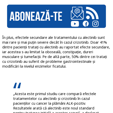
În plus, efectele secundare ale tratamentului cu alectinib sunt
mai rare și mai puțin severe decât în cazul crizotinib. Doar 41%
dintre pacienții tratați cu alectinib au raportat efecte secundare,
iar acestea s-au limitat la oboseală, constipație, dureri
musculare și tumefacții. Pe de altă parte, 50% dintre cei tratați
cu crizotinib au suferit de probleme gastrointestinale și
modificări la nivelul enzimelor ficatului.
„Acesta este primul studiu care compară efectele
tratamentelor cu alectinib și crizotinib în cazul
pacienților cu cancer la plămâni ALK-pozitiv.
Rezultatele arată că alectinib este noul standard
pentru tratarea inițială a acestor cazuri”, a declarat