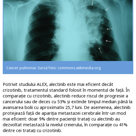
Cancer pulmonar. Sursă foto: commons.wikimedia.org
Potrivit studiului ALEX, alectinib este mai eficient decât
crizotinib, tratamentul standard folosit în momentul de față. În
comparație cu crizotinib, alectinib reduce riscul de progresie a
cancerului sau de deces cu 53% și extinde timpul median până la
avansarea bolii cu aproximativ 25,7 luni. De asemenea, alectinib
protejează față de apariția metastazei cerebrale într-un mod
mai eficient: doar 9% dintre pacienții tratați cu alectinib au
dezvoltat metastază la nivelul creierului, în comparație cu 41%
dintre cei tratați cu crizotinib.