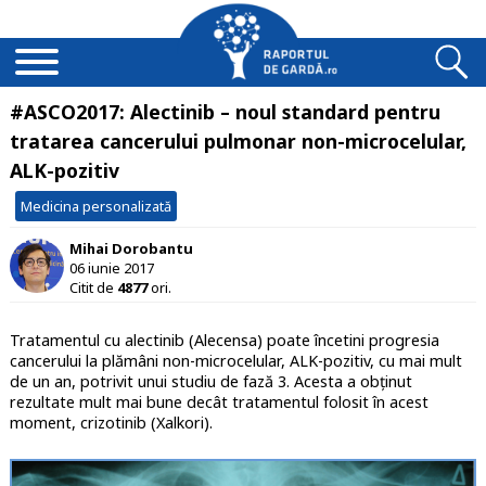
#ASCO2017: Alectinib – noul standard pentru
tratarea cancerului pulmonar non-microcelular,
ALK-pozitiv
Medicina personalizată
Mihai Dorobantu
06 iunie 2017
Citit de
4877
ori.
Tratamentul cu alectinib (Alecensa) poate încetini progresia
cancerului la plămâni non-microcelular, ALK-pozitiv, cu mai mult
de un an, potrivit unui studiu de fază 3. Acesta a obținut
rezultate mult mai bune decât tratamentul folosit în acest
moment, crizotinib (Xalkori).