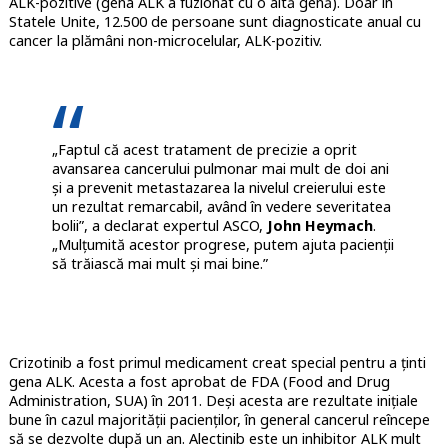
ALK-pozitive (gena ALK a fuzionat cu o altă genă). Doar în
Statele Unite, 12.500 de persoane sunt diagnosticate anual cu
cancer la plămâni non-microcelular, ALK-pozitiv.
„Faptul că acest tratament de precizie a oprit
avansarea cancerului pulmonar mai mult de doi ani
și a prevenit metastazarea la nivelul creierului este
un rezultat remarcabil, având în vedere severitatea
bolii”, a declarat expertul ASCO,
John Heymach
.
„Mulțumită acestor progrese, putem ajuta pacienții
să trăiască mai mult și mai bine.”
Crizotinib a fost primul medicament creat special pentru a ținti
gena ALK. Acesta a fost aprobat de FDA (Food and Drug
Administration, SUA) în 2011. Deși acesta are rezultate inițiale
bune în cazul majorității pacienților, în general cancerul reîncepe
să se dezvolte după un an. Alectinib este un inhibitor ALK mult