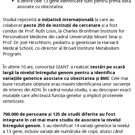
8 dintre cele 13 gene identificate sunt pentru prima dată
asociate cu obezitatea
Studiul repezintă
o inițiativă internațională
la care au
colaborat
peste 250 de instituții de cercetare
și a fost
condus de Prof. Ruth Loos, la Charles Bronfman Institute for
Personalized Medicine din cadrul Universității Mount Sinai și
Prof. Dr. Joel Hirschhorn, pediatru și genetician la Harvard
Medical School, co-director al Broad Institute Metabolism
Program.
În ultimii 10 ani, consorțiul GIANT a realizat
testări pe scară
largă la nivelul întregului genom pentru a identifica
variațiile genetice asociate cu obezitatea și BMI
. Cele mai
bune rezultate obținute erau maxim identificarea unor secvențe
de interes din ADN. În cadrul noului studiu, s-au descoperi exact
mutațiile care afectează funcția genelor și implicit proteinele
sintetizate.
700.000 de persoane și 125 de studii diferite au fost
integrate în cel mai mare studiu de asociere la nivelul
întregului genom.
S-au identificat 14 variații genetice la nivelul
a 13 gene, inclusiv variații ale numărului de copii, atunci când