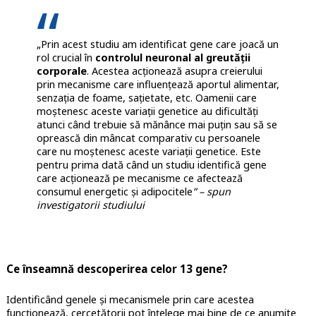
„Prin acest studiu am identificat gene care joacă un
rol crucial în
controlul neuronal al greutății
corporale
. Acestea acționează asupra creierului
prin mecanisme care influențează aportul alimentar,
senzația de foame, sațietate, etc. Oamenii care
moștenesc aceste variații genetice au dificultăți
atunci când trebuie să mănânce mai puțin sau să se
oprească din mâncat comparativ cu persoanele
care nu moștenesc aceste variații genetice. Este
pentru prima dată când un studiu identifică gene
care acționează pe mecanisme ce afectează
consumul energetic și adipocitele
” – spun
investigatorii studiului
Ce înseamnă descoperirea celor 13 gene?
Identificând genele și mecanismele prin care acestea
funcționează, cercetătorii pot înțelege mai bine de ce anumite