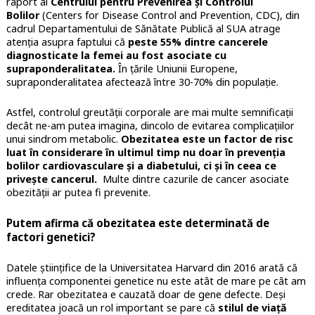
raport al
Centrului pentru Prevenirea și Controlul
Bolilor
(Centers for Disease Control and Prevention, CDC), din
cadrul Departamentului de Sănătate Publică al SUA atrage
atenția asupra faptului că
peste 55% dintre cancerele
diagnosticate la femei au fost asociate cu
supraponderalitatea.
În țările Uniunii Europene,
supraponderalitatea afectează între 30-70% din populație.
Astfel, controlul greutății corporale are mai multe semnificații
decât ne-am putea imagina, dincolo de evitarea complicațiilor
unui sindrom metabolic.
Obezitatea este un factor de risc
luat în considerare în ultimul timp nu doar în prevenția
bolilor cardiovasculare și a diabetului, ci și în ceea ce
privește cancerul.
Multe dintre cazurile de cancer asociate
obezității ar putea fi prevenite.
Putem afirma că obezitatea este determinată de
factori genetici?
Datele științifice de la Universitatea Harvard din 2016 arată că
influența componentei genetice nu este atât de mare pe cât am
crede. Rar obezitatea e cauzată doar de gene defecte. Deși
ereditatea joacă un rol important se pare că
stilul de viață