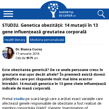
STUDIU. Genetica obezității: 14 mutații în 13
gene influențează greutatea corporală
Health literacy
Medicina personalizată
Dr. Bianca Cucoș
17 ianuarie 2018
Citit de
9171
ori.
Este obezitatea genetică? De ce unele persoane cresc în
greutate mai ușor decât altele? În premieră există dovezi
științifice care pot răspunde mult mai bine acestor
întrebări. 14 mutații genetice în 13 gene cheie influențează
indicele de masă corporală.
Primul
studiu
pe scară largă care a arătat exact variațiile care
afectează genele responsabile de obezitate a fost realizat de
membrii consorțiului GIANT (Genetic Investigation of