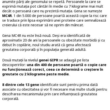
anumite părți ale genomului se repetă. Persoanele la care se
exprimă mutația pot cântări în medie cu 7 kilograme mai mult
decât o persoană care nu prezintă mutația. Gena se numește
MC4R
. 1 din 5.000 de persoane poartă această copie la risc care
se traduce prin lipsa exprimării unei proteine care semnalizează
creierului că este necesar să ne oprim din mâncat.
Gena MC4R nu este însă nouă. Deși era identificată de
aproximativ 20 de ani la persoanele cu obezitate morbidă și cu
debut în copilărie, noul studiu arată că gena afectează
greutatea corporală și în populația generală adultă.
Două mutații la nivelul
genei GIPR
se adaugă pe lista
descoperirilor:
una din 400 de persoane poartă o copie care
nu funcționează corect, ceea ce determină o creștere în
greutate cu 2 kilograme peste medie
.
8 dintre cele 13 gene
identificate sunt pentru prima dată
asociate cu obezitatea și vor fi necesare mai multe studii pentru
descifrarea mecanismului prin care influențează greutatea
corporală.