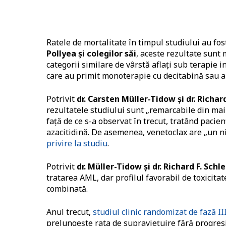
Ratele de mortalitate în timpul studiului au fost
Pollyea și colegilor săi
, aceste rezultate sunt 
categorii similare de vârstă aflați sub terapie 
care au primit monoterapie cu decitabină sau az
Potrivit
dr. Carsten Müller-Tidow și dr. Richar
rezultatele studiului sunt „remarcabile din ma
față de ce s-a observat în trecut, tratând pacie
azacitidină. De asemenea, venetoclax are „un niv
privire la studiu
.
Potrivit
dr. Müller-Tidow și dr. Richard F. Schl
tratarea AML, dar profilul favorabil de toxicitat
combinată.
Anul trecut,
studiul clinic randomizat de fază
prelungește rata de supraviețuire fără progresi