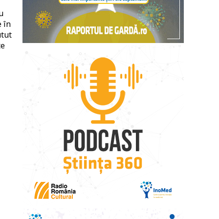
u
e în
utut
te