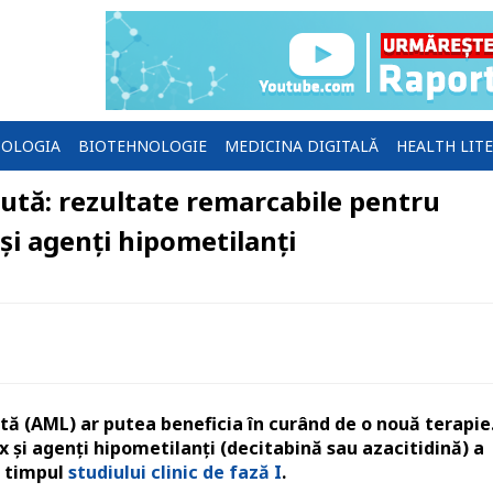
OLOGIA
BIOTEHNOLOGIE
MEDICINA DIGITALĂ
HEALTH LIT
ută: rezultate remarcabile pentru
și agenți hipometilanți
ă (AML) ar putea beneficia în curând de o nouă terapie
și agenți hipometilanți (decitabină sau azacitidină) a
n timpul
studiului clinic de fază I
.