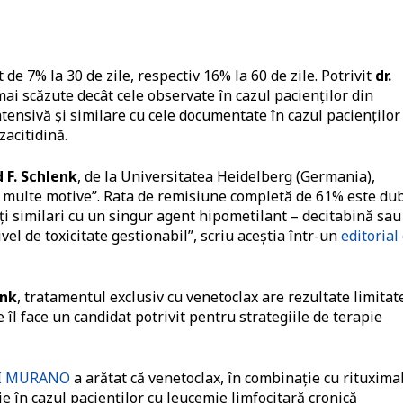
 de 7% la 30 de zile, respectiv 16% la 60 de zile. Potrivit
dr.
mai scăzute decât cele observate în cazul pacienților din
intensivă și similare cu cele documentate în cazul pacienților
acitidină.
d F. Schlenk
, de la Universitatea Heidelberg (Germania),
i multe motive”. Rata de remisiune completă de 61% este du
nți similari cu un singur agent hipometilant – decitabină sau
el de toxicitate gestionabil”, scriu aceștia într-un
editorial
enk
, tratamentul exclusiv cu venetoclax are rezultate limitat
e îl face un candidat potrivit pentru strategiile de terapie
 III MURANO
a arătat că venetoclax, în combinație cu rituxima
e în cazul pacienților cu leucemie limfocitară cronică