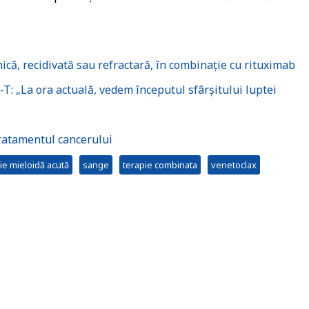
nică, recidivată sau refractară, în combinație cu rituximab
R-T: „La ora actuală, vedem începutul sfârșitului luptei
tratamentul cancerului
e mieloidă acută
sange
terapie combinata
venetoclax