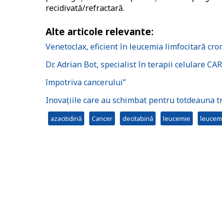
recidivată/refractară.
Alte articole relevante:
Venetoclax, eficient în leucemia limfocitară cro
Dr. Adrian Bot, specialist în terapii celulare CA
împotriva cancerului”
Inovațiile care au schimbat pentru totdeauna 
azacitidină
Cancer
decitabină
leucemie
leucemi