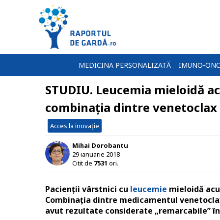
MEDICINA PERSONALIZATĂ
IMUNO-ONC
STUDIU. Leucemia mieloidă ac
combinația dintre venetoclax 
Acces la inovație
Mihai Dorobantu
29 ianuarie 2018
Citit de
7531
ori.
Pacienții vârstnici cu
leucemie
mieloidă acut
Combinația dintre medicamentul venetoclax 
avut rezultate considerate „remarcabile” î