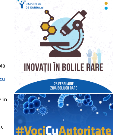
blă
 cu
e în
b,