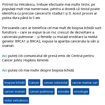
Potrivit lui Velculescu, trebuie efectuate mai multe teste, pe
populații mult mai numeroase, pentru a dovedi că testul poate
identifica cu precizie cancerul în stadiul I și II. Acest proces ar
putea dura până la 5 ani.
Persoanele care ar beneficia cel mai mult de biopsia lichidă sunt
fumătorii – care se expun la un risc crescut de dezvoltare a
cancerului pulmonar – și femeile cu mutații ereditare la nivelul
genelor BRCA1 și BRCA2, expuse la apariția cancerului la sân și
ovarian.
Aici
puteți citi comunicatul de presă emis de Centrul pentru
Cancer Johns Hopkins Kimmel.
Aici
puteți citi mai multe despre biopsia lichidă.
biopsie lichidă
Cancer
cancer colorectal
cancer mamar san
cancer ovarian
cancer pulmonar
inovatie
oncologie
victor velculescu