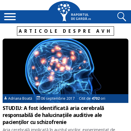
ARTICOLE DESPRE AVH
Adriana Boată
06 septembrie 2017 Citit de
4702
ori
STUDIU: A fost identificată aria cerebrală
responsabilă de halucinațiile auditive ale
pacienților cu schizofrenie
Aria cerebrală implicată în auzitul vocilor, experimentat de