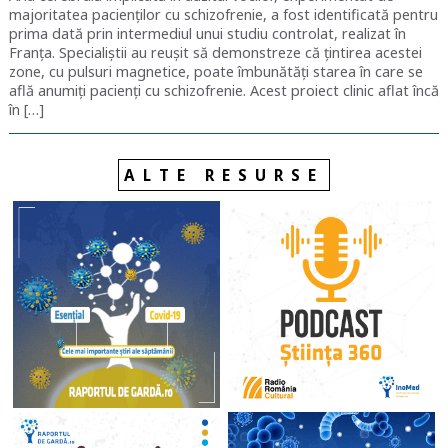
majoritatea pacienților cu schizofrenie, a fost identificată pentru
prima dată prin intermediul unui studiu controlat, realizat în
Franța. Specialiștii au reușit să demonstreze că țintirea acestei
zone, cu pulsuri magnetice, poate îmbunătăți starea în care se
află anumiți pacienți cu schizofrenie. Acest proiect clinic aflat încă
în […]
ALTE RESURSE