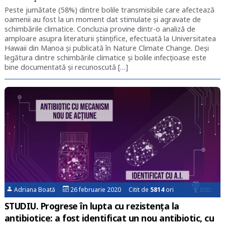
Peste jumătate (58%) dintre bolile transmisibile care afectează
oamenii au fost la un moment dat stimulate și agravate de
schimbările climatice. Concluzia provine dintr-o analiză de
amploare asupra literaturii științifice, efectuată la Universitatea
Hawaii din Manoa și publicată în Nature Climate Change. Deși
legătura dintre schimbările climatice și bolile infecțioase este
bine documentată și recunoscută […]
Adriana Boată
26 februarie 2020 Citit de
5814
ori
STUDIU. Progrese în lupta cu rezistența la
antibiotice: a fost identificat un nou antibiotic, cu