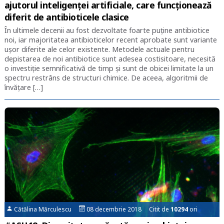
ajutorul inteligenței artificiale, care funcționează
diferit de antibioticele clasice
În ultimele decenii au fost dezvoltate foarte puține antibiotice
noi, iar majoritatea antibioticelor recent aprobate sunt variante
ușor diferite ale celor existente. Metodele actuale pentru
depistarea de noi antibiotice sunt adesea costisitoare, necesită
o investiție semnificativă de timp și sunt de obicei limitate la un
spectru restrâns de structuri chimice. De aceea, algoritmii de
învățare […]
Cătălina Mărculescu
08 decembrie 2018 Citit de
10294
ori