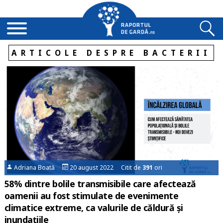
ARTICOLE DESPRE BACTERII
Adriana Boată
20 august 2022 Citit de
391
ori
58% dintre bolile transmisibile care afectează
oamenii au fost stimulate de evenimente
climatice extreme, ca valurile de căldură și
inundațiile