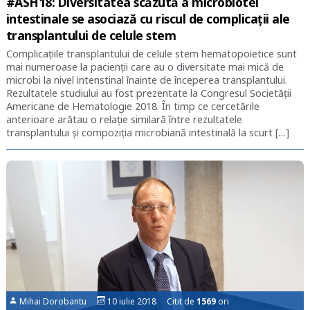
#ASH18: Diversitatea scăzută a microbiotei
intestinale se asociază cu riscul de complicații ale
transplantului de celule stem
Complicațiile transplantului de celule stem hematopoietice sunt
mai numeroase la pacienții care au o diversitate mai mică de
microbi la nivel intenstinal înainte de începerea transplantului.
Rezultatele studiului au fost prezentate la Congresul Societății
Americane de Hematologie 2018. În timp ce cercetările
anterioare arătau o relație similară între rezultatele
transplantului și compoziția microbiană intestinală la scurt […]
Mihai Dorobantu
10 iulie 2018 Citit de
1569
ori