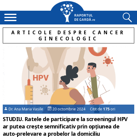
ARTICOLE DESPRE CANCER
GINECOLOGIC
Dr. Ana Maria Vasile
20 octombrie 2024 Citit de
175
ori
STUDIU. Ratele de participare la screeningul HPV
ar putea crește semnificativ prin opțiunea de
auto-prelevare a probelor la domiciliu