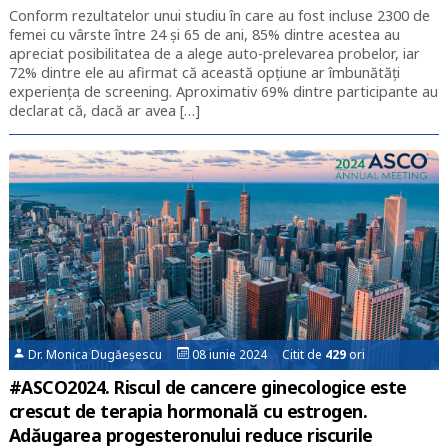
Conform rezultatelor unui studiu în care au fost incluse 2300 de
femei cu vârste între 24 și 65 de ani, 85% dintre acestea au
apreciat posibilitatea de a alege auto-prelevarea probelor, iar
72% dintre ele au afirmat că această opțiune ar îmbunătăți
experiența de screening. Aproximativ 69% dintre participante au
declarat că, dacă ar avea […]
Dr. Monica Dugăeșescu
08 iunie 2024 Citit de
429
ori
#ASCO2024. Riscul de cancere ginecologice este
crescut de terapia hormonală cu estrogen.
Adăugarea progesteronului reduce riscurile