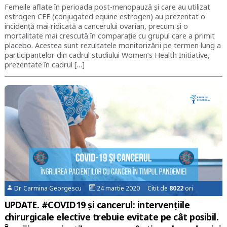
Femeile aflate în perioada post-menopauză și care au utilizat
estrogen CEE (conjugated equine estrogen) au prezentat o
incidență mai ridicată a cancerului ovarian, precum și o
mortalitate mai crescută în comparație cu grupul care a primit
placebo. Acestea sunt rezultatele monitorizării pe termen lung a
participantelor din cadrul studiului Women’s Health Initiative,
prezentate în cadrul […]
Dr. Carmina Georgescu
24 martie 2020 Citit de
8022
ori
UPDATE. #COVID19 și cancerul: intervențiile
chirurgicale elective trebuie evitate pe cât posibil.