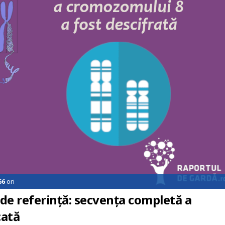
66
ori
e referință: secvența completă a
cată