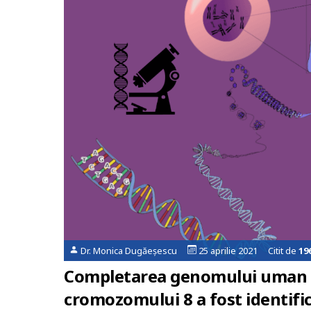
Dr. Monica Dugăeșescu
25 aprilie 2021 Citit de
19
Completarea genomului uman d
cromozomului 8 a fost identifi