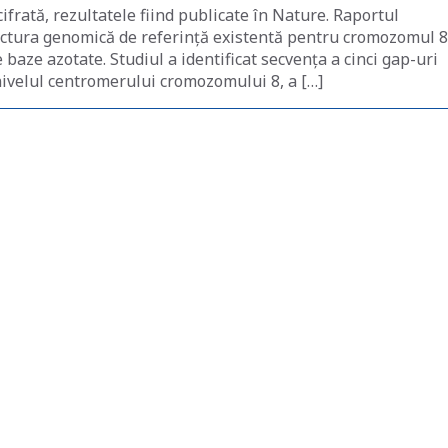
frată, rezultatele fiind publicate în Nature. Raportul
uctura genomică de referință existentă pentru cromozomul 8
baze azotate. Studiul a identificat secvența a cinci gap-uri
nivelul centromerului cromozomului 8, a […]