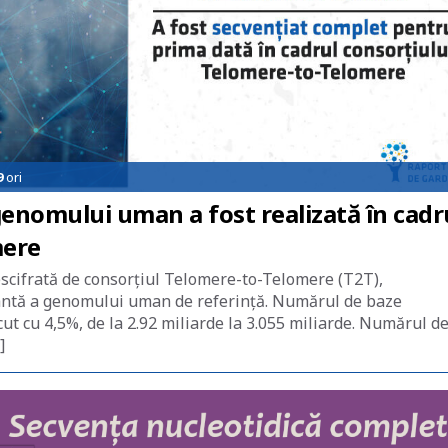
9
ori
enomului uman a fost realizată în cadr
mere
scifrată de consorţiul Telomere-to-Telomere (T2T),
antă a genomului uman de referinţă. Numărul de baze
t cu 4,5%, de la 2.92 miliarde la 3.055 miliarde. Numărul d
]