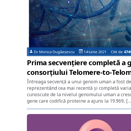
Dr. Monica Dugăeșescu
14 iunie 2021 Citit de
474
Prima secvențiere completă a g
consorțiului Telomere-to-Telo
Întreaga secvenţă a unui genom uman a fost de
reprezentând cea mai recentă şi completă vari
cunoscute de la nivelul genomului uman a crescu
gene care codifică proteine a ajuns la 19.969, […