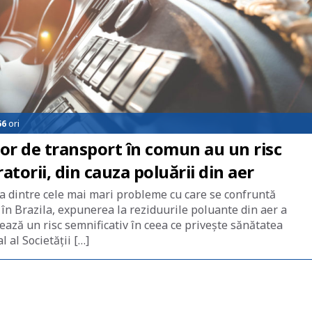
56
ori
lor de transport în comun au un risc
atorii, din cauza poluării din aer
na dintre cele mai mari probleme cu care se confruntă
 în Brazila, expunerea la reziduurile poluante din aer a
ează un risc semnificativ în ceea ce privește sănătatea
 al Societății […]