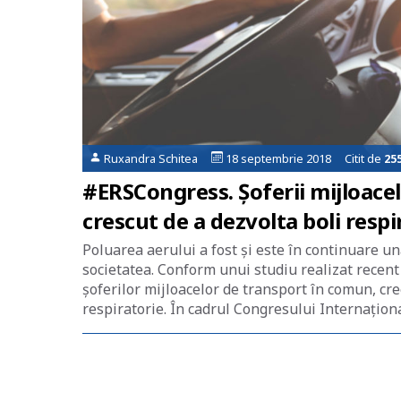
Ruxandra Schitea
18 septembrie 2018 Citit de
25
#ERSCongress. Șoferii mijloace
crescut de a dezvolta boli respir
Poluarea aerului a fost și este în continuare u
societatea. Conform unui studiu realizat recent
șoferilor mijloacelor de transport în comun, cre
respiratorie. În cadrul Congresului Internațional