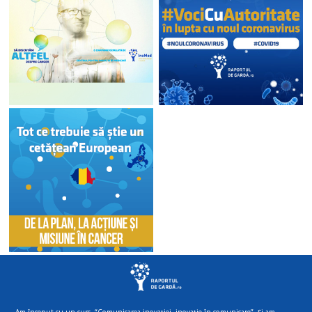
Am început cu un curs, “Comunicarea inovației, inovație în comunicare”. Și am