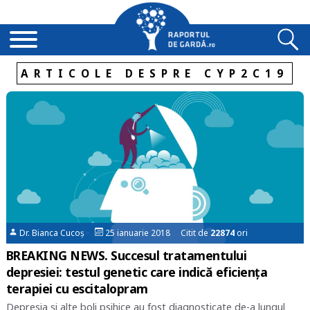
ARTICOLE DESPRE CYP2C19
Dr. Bianca Cucoș
25 ianuarie 2018 Citit de
22874
ori
BREAKING NEWS. Succesul tratamentului
depresiei: testul genetic care indică eficiența
terapiei cu escitalopram
Depresia și alte boli psihice au fost diagnosticate de-a lungul