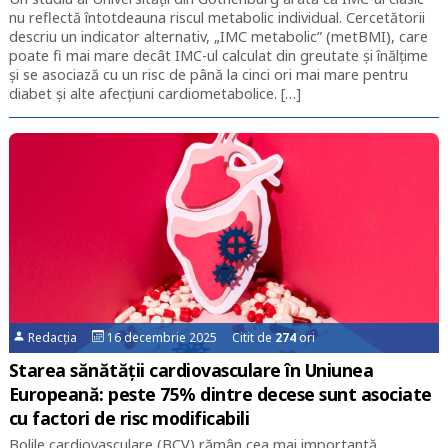
nu reflectă întotdeauna riscul metabolic individual. Cercetătorii
descriu un indicator alternativ, „IMC metabolic” (metBMI), care
poate fi mai mare decât IMC-ul calculat din greutate și înălțime
și se asociază cu un risc de până la cinci ori mai mare pentru
diabet și alte afecțiuni cardiometabolice. […]
Redacția
16 decembrie 2025 Citit de
274
ori
Starea sănătății cardiovasculare în Uniunea
Europeană: peste 75% dintre decese sunt asociate
cu factori de risc modificabili
Bolile cardiovasculare (BCV) rămân cea mai importantă