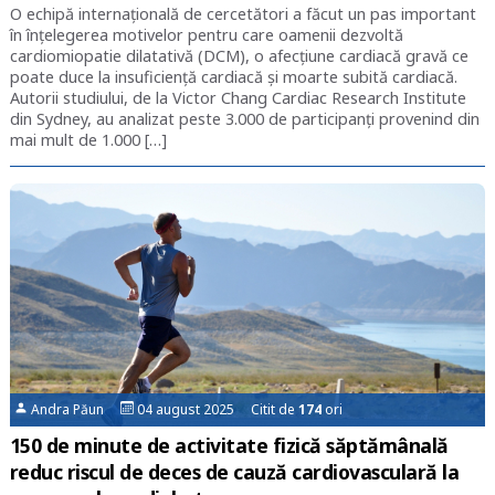
O echipă internațională de cercetători a făcut un pas important
în înțelegerea motivelor pentru care oamenii dezvoltă
cardiomiopatie dilatativă (DCM), o afecțiune cardiacă gravă ce
poate duce la insuficiență cardiacă și moarte subită cardiacă.
Autorii studiului, de la Victor Chang Cardiac Research Institute
din Sydney, au analizat peste 3.000 de participanți provenind din
mai mult de 1.000 […]
Andra Păun
04 august 2025 Citit de
174
ori
150 de minute de activitate fizică săptămânală
reduc riscul de deces de cauză cardiovasculară la