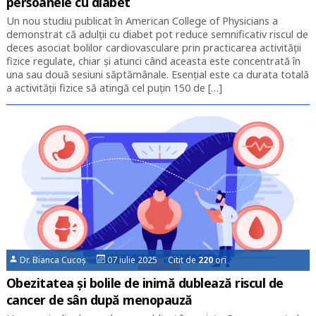
persoanele cu diabet
Un nou studiu publicat în American College of Physicians a
demonstrat că adulții cu diabet pot reduce semnificativ riscul de
deces asociat bolilor cardiovasculare prin practicarea activității
fizice regulate, chiar și atunci când aceasta este concentrată în
una sau două sesiuni săptămânale. Esențial este ca durata totală
a activității fizice să atingă cel puțin 150 de […]
Dr. Bianca Cucoș
07 iulie 2025 Citit de
220
ori
Obezitatea și bolile de inimă dublează riscul de
cancer de sân după menopauză