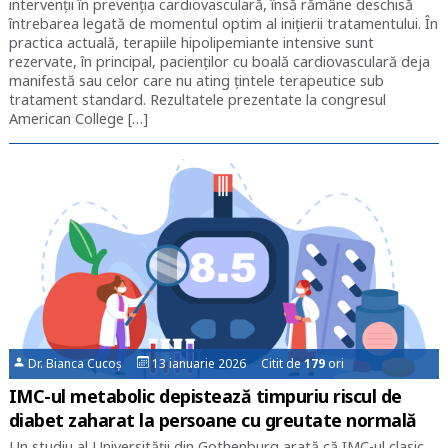
intervenții în prevenția cardiovasculară, însă rămâne deschisă
întrebarea legată de momentul optim al inițierii tratamentului. În
practica actuală, terapiile hipolipemiante intensive sunt
rezervate, în principal, pacienților cu boală cardiovasculară deja
manifestă sau celor care nu ating țintele terapeutice sub
tratament standard. Rezultatele prezentate la congresul
American College […]
Dr. Bianca Cucoș
13 ianuarie 2026 Citit de
179
ori
IMC-ul metabolic depistează timpuriu riscul de
diabet zaharat la persoane cu greutate normală
Un studiu al Universității din Gothenburg arată că IMC-ul clasic