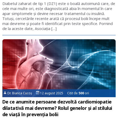
Diabetul zaharat de tip 1 (DZ1) este o boală autoimună care, de
cele mai multe ori, este diagnosticată abia în momentul în care
apar simptomele și devine necesar tratamentul cu insulină.
Totuși, cercetările recente arată că procesul bolii începe mult
mai devreme și poate fi identificat prin teste specifice. Pornind
de la aceste date, Asociația […]
Dr. Bianca Cucoș
12 august 2025 Citit de
500
ori
De ce anumite persoane dezvoltă cardiomiopatie
dilatativă mai devreme? Rolul genelor și al stilului
de viață în prevenția bolii