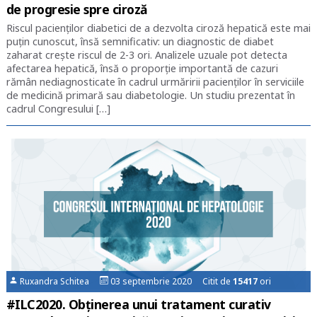
de progresie spre ciroză
Riscul pacienților diabetici de a dezvolta ciroză hepatică este mai
puțin cunoscut, însă semnificativ: un diagnostic de diabet
zaharat crește riscul de 2-3 ori. Analizele uzuale pot detecta
afectarea hepatică, însă o proporție importantă de cazuri
rămân nediagnosticate în cadrul urmăririi pacienților în serviciile
de medicină primară sau diabetologie. Un studiu prezentat în
cadrul Congresului […]
Ruxandra Schitea
03 septembrie 2020 Citit de
15417
ori
#ILC2020. Obținerea unui tratament curativ