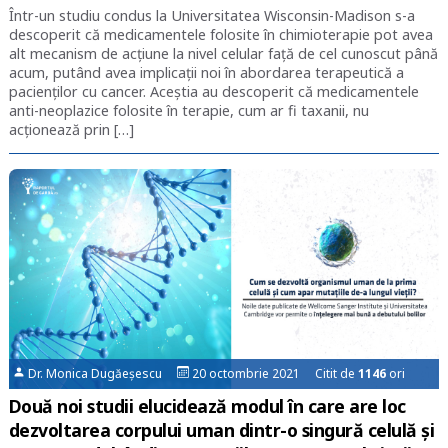
Într-un studiu condus la Universitatea Wisconsin-Madison s-a
descoperit că medicamentele folosite în chimioterapie pot avea
alt mecanism de acțiune la nivel celular față de cel cunoscut până
acum, putând avea implicații noi în abordarea terapeutică a
pacienților cu cancer. Aceștia au descoperit că medicamentele
anti-neoplazice folosite în terapie, cum ar fi taxanii, nu
acționează prin […]
Dr. Monica Dugăeșescu
20 octombrie 2021 Citit de
1146
ori
Două noi studii elucidează modul în care are loc
dezvoltarea corpului uman dintr-o singură celulă şi