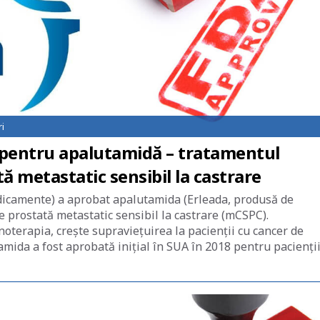
i
 pentru apalutamidă – tratamentul
ă metastatic sensibil la castrare
icamente) a aprobat apalutamida (Erleada, produsă de
 prostată metastatic sensibil la castrare (mCSPC).
erapia, crește supraviețuirea la pacienții cu cancer de
amida a fost aprobată inițial în SUA în 2018 pentru pacienții