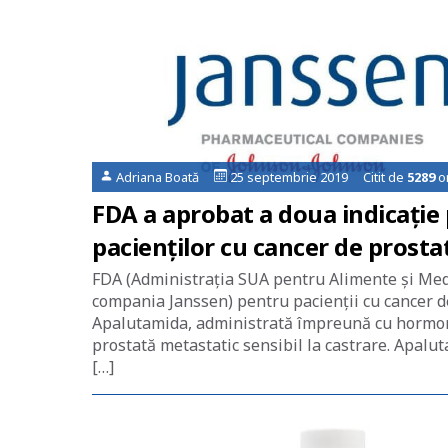
Adriana Boată
25 septembrie 2019 Citit de
5289
or
FDA a aprobat a doua indicație
pacienților cu cancer de prostat
FDA (Administrația SUA pentru Alimente și Med
compania Janssen) pentru pacienții cu cancer de
Apalutamida, administrată împreună cu hormonot
prostată metastatic sensibil la castrare. Apalut
[…]