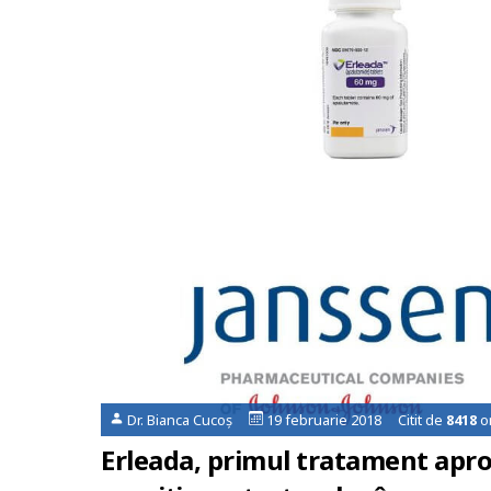
Dr. Bianca Cucoș
19 februarie 2018 Citit de
8418
or
Erleada, primul tratament aprob