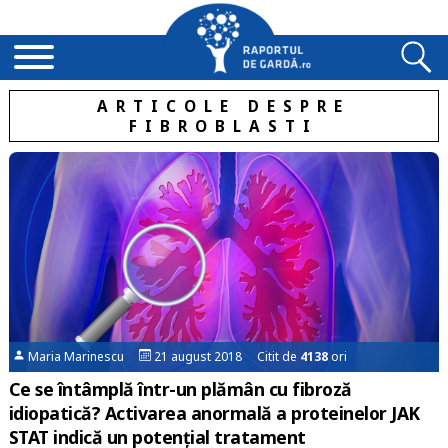
ARTICOLE DESPRE
FIBROBLASTI
Maria Marinescu
21 august 2018 Citit de
4138
ori
Ce se întâmplă într-un plămân cu fibroză
idiopatică? Activarea anormală a proteinelor JAK
STAT indică un potențial tratament