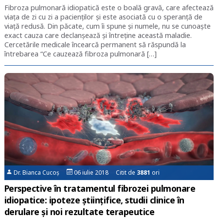
Fibroza pulmonară idiopatică este o boală gravă, care afectează
viața de zi cu zi a pacienților și este asociată cu o speranță de
viață redusă. Din păcate, cum îi spune și numele, nu se cunoaște
exact cauza care declanșează și întreține această maladie.
Cercetările medicale încearcă permanent să răspundă la
întrebarea “Ce cauzează fibroza pulmonară […]
Dr. Bianca Cucoș
06 iulie 2018 Citit de
3881
ori
Perspective în tratamentul fibrozei pulmonare
idiopatice: ipoteze științifice, studii clinice în
derulare și noi rezultate terapeutice