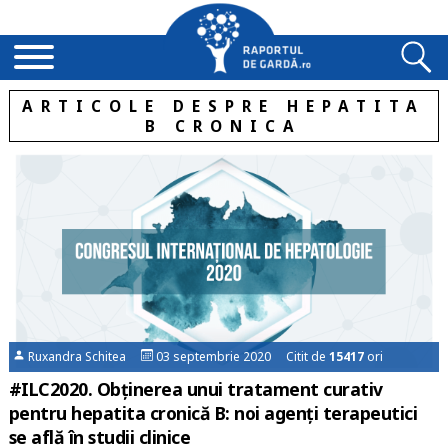
ARTICOLE DESPRE HEPATITA
B CRONICA
Ruxandra Schitea
03 septembrie 2020 Citit de
15417
ori
#ILC2020. Obținerea unui tratament curativ
pentru hepatita cronică B: noi agenți terapeutici
se află în studii clinice