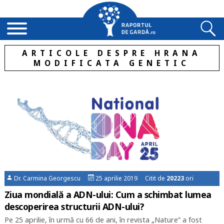
ARTICOLE DESPRE HRANA
MODIFICATA GENETIC
Dr. Carmina Georgescu
25 aprilie 2019 Citit de
20223
ori
Ziua mondială a ADN-ului: Cum a schimbat lumea
descoperirea structurii ADN-ului?
Pe 25 aprilie, în urmă cu 66 de ani, în revista „Nature” a fost