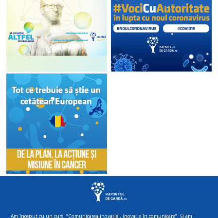
Am început cu un curs, “Comunicarea inovației, inovație în comunicare”. Și am