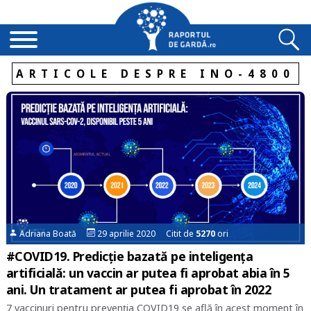
ARTICOLE DESPRE INO-4800
Adriana Boată
29 aprilie 2020 Citit de
5270
ori
#COVID19. Predicție bazată pe inteligența
artificială: un vaccin ar putea fi aprobat abia în 5
ani. Un tratament ar putea fi aprobat în 2022
7 vaccinuri pentru prevenția COVID19 se află în acest moment în