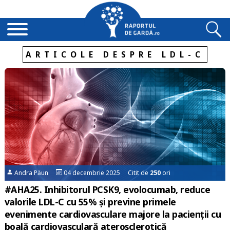
ARTICOLE DESPRE LDL-C
Andra Păun
04 decembrie 2025 Citit de
250
ori
#AHA25. Inhibitorul PCSK9, evolocumab, reduce
valorile LDL-C cu 55% și previne primele
evenimente cardiovasculare majore la pacienții cu
boală cardiovasculară aterosclerotică