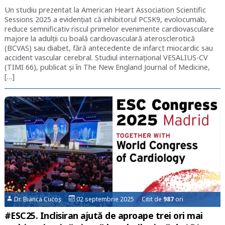
Un studiu prezentat la American Heart Association Scientific
Sessions 2025 a evidențiat că inhibitorul PCSK9, evolocumab,
reduce semnificativ riscul primelor evenimente cardiovasculare
majore la adulții cu boală cardiovasculară aterosclerotică
(BCVAS) sau diabet, fără antecedente de infarct miocardic sau
accident vascular cerebral. Studiul internațional VESALIUS-CV
(TIMI 66), publicat și în The New England Journal of Medicine,
[…]
Dr. Bianca Cucoș
02 septembrie 2025 Citit de
987
ori
#ESC25. Inclisiran ajută de aproape trei ori mai