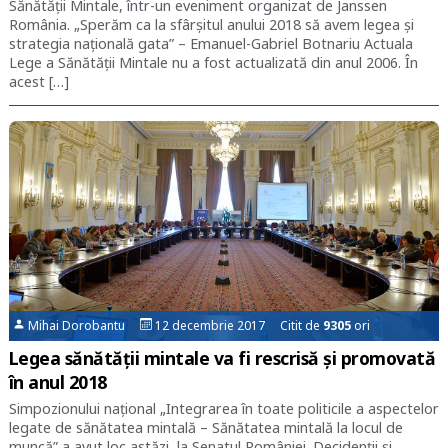
Sănătății Mintale, într-un eveniment organizat de Janssen
România. „Sperăm ca la sfârșitul anului 2018 să avem legea și
strategia națională gata” – Emanuel-Gabriel Botnariu Actuala
Lege a Sănătății Mintale nu a fost actualizată din anul 2006. În
acest […]
Mihai Dorobantu
12 decembrie 2017 Citit de
9305
ori
Legea sănătății mintale va fi rescrisă și promovată
în anul 2018
Simpozionului național „Integrarea în toate politicile a aspectelor
legate de sănătatea mintală – Sănătatea mintală la locul de
muncă” a avut loc astăzi, la Senatul României. Decidenții și