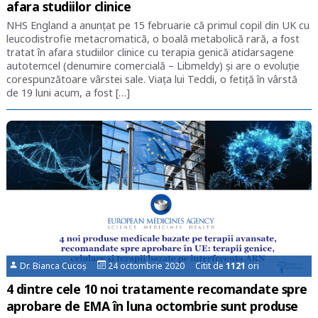
afara studiilor clinice
NHS England a anunțat pe 15 februarie că primul copil din UK cu
leucodistrofie metacromatică, o boală metabolică rară, a fost
tratat în afara studiilor clinice cu terapia genică atidarsagene
autotemcel (denumire comercială – Libmeldy) și are o evoluție
corespunzătoare vârstei sale. Viața lui Teddi, o fetiță în vârstă
de 19 luni acum, a fost […]
Dr. Bianca Cucoș
24 octombrie 2020 Citit de
1121
ori
4 dintre cele 10 noi tratamente recomandate spre
aprobare de EMA în luna octombrie sunt produse