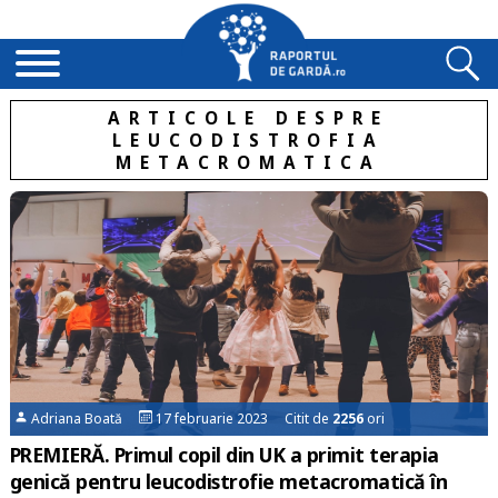
ARTICOLE DESPRE
LEUCODISTROFIA
METACROMATICA
Adriana Boată
17 februarie 2023 Citit de
2256
ori
PREMIERĂ. Primul copil din UK a primit terapia
genică pentru leucodistrofie metacromatică în