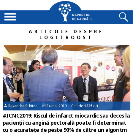
ARTICOLE DESPRE
LOGITBOOST
Ruxandra Schitea
24 mai 2019 Citit de
1225
ori
#ICNC2019: Riscul de infarct miocardic sau deces la
pacienții cu angină pectorală poate fi determinat
cu o acuratețe de peste 90% de către un algoritm