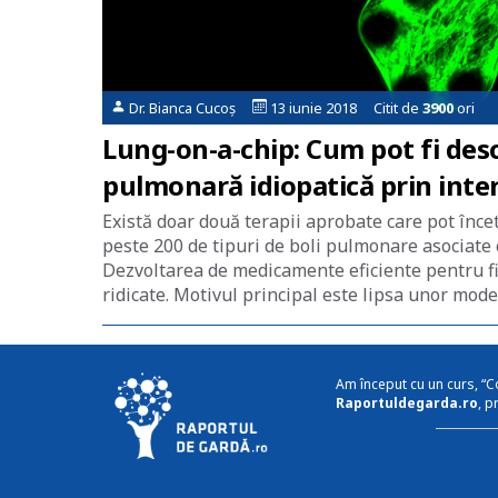
Dr. Bianca Cucoș
13 iunie 2018 Citit de
3900
ori
Lung-on-a-chip: Cum pot fi de
pulmonară idiopatică prin inte
Există doar două terapii aprobate care pot înce
peste 200 de tipuri de boli pulmonare asociate 
Dezvoltarea de medicamente eficiente pentru f
ridicate. Motivul principal este lipsa unor model
Am început cu un curs, “C
Raportuldegarda.ro
, p