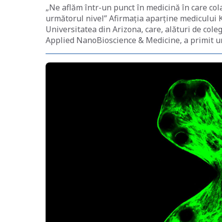
„Ne aflăm într-un punct în medicină în care col
următorul nivel” Afirmația aparține medicului 
Universitatea din Arizona, care, alături de cole
Applied NanoBioscience & Medicine, a primit u