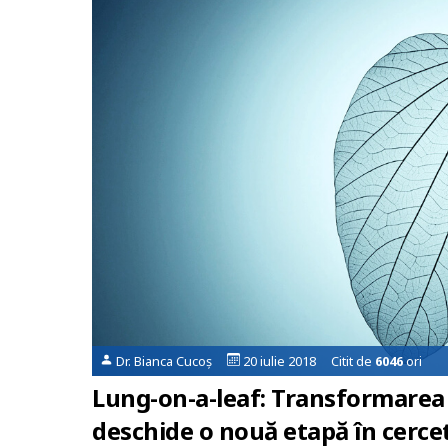
Dr. Bianca Cucoș
20 iulie 2018 Citit de
6046
ori
Lung-on-a-leaf: Transformarea 
deschide o nouă etapă în cerce