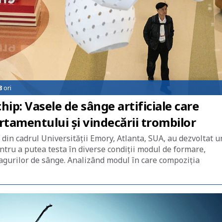
8
ori
p: Vasele de sânge artificiale care
rtamentului și vindecării trombilor
 din cadrul Universității Emory, Atlanta, SUA, au dezvoltat u
tru a putea testa în diverse condiții modul de formare,
agurilor de sânge. Analizând modul în care compoziția