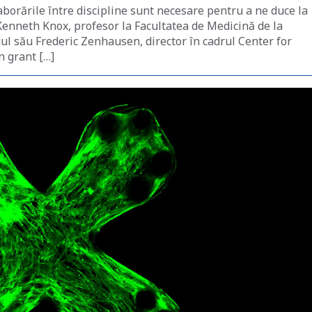
aborările între discipline sunt necesare pentru a ne duce la
Kenneth Knox, profesor la Facultatea de Medicină de la
gul său Frederic Zenhausen, director în cadrul Center for
n grant […]