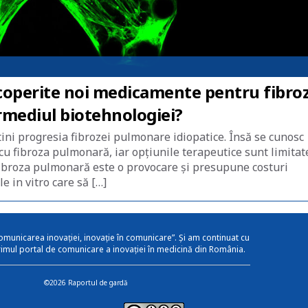
scoperite noi medicamente pentru fibro
rmediul biotehnologiei?
tini progresia fibrozei pulmonare idiopatice. Însă se cunosc
cu fibroza pulmonară, iar opțiunile terapeutice sunt limitat
ibroza pulmonară este o provocare și presupune costuri
e in vitro care să […]
omunicarea inovației, inovație în comunicare”. Și am continuat cu
rimul portal de comunicare a inovației în medicină din România.
©2026 Raportul de gardă