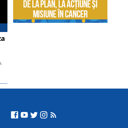
za
e.