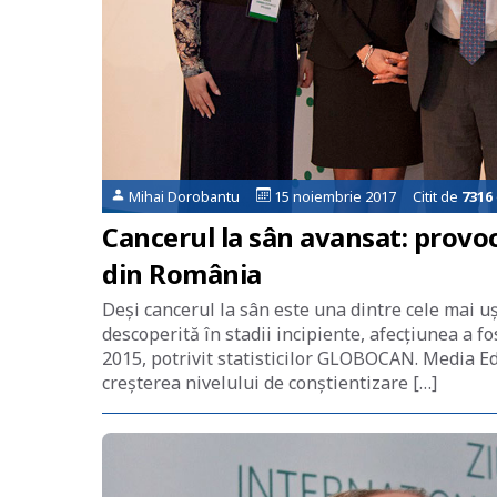
Mihai Dorobantu
15 noiembrie 2017 Citit de
7316
Cancerul la sân avansat: provoc
din România
Deși cancerul la sân este una dintre cele mai uș
descoperită în stadii incipiente, afecțiunea a f
2015, potrivit statisticilor GLOBOCAN. Media Ed
creșterea nivelului de conștientizare […]