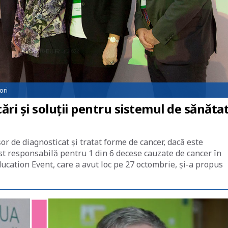
ori
ări și soluții pentru sistemul de sănăta
or de diagnosticat și tratat forme de cancer, dacă este
ost responsabilă pentru 1 din 6 decese cauzate de cancer în
ucation Event, care a avut loc pe 27 octombrie, și-a propus