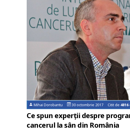
Mihai Dorobantu
30 octombrie 2017 Citit de
4816
Ce spun experții despre progra
cancerul la sân din România