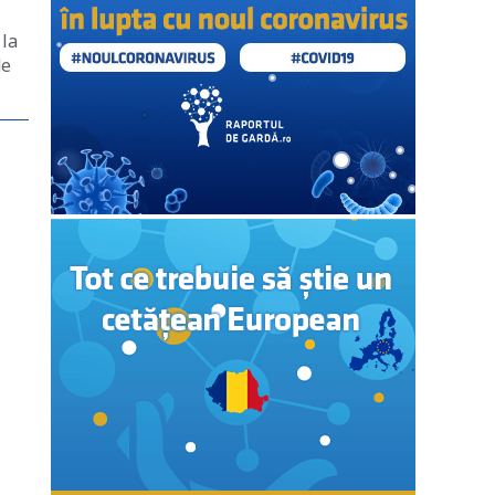
 la
de