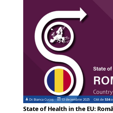
Dr. Bianca Cucoș
13 decembrie 2025 Citit de
534
o
State of Health in the EU: Rom