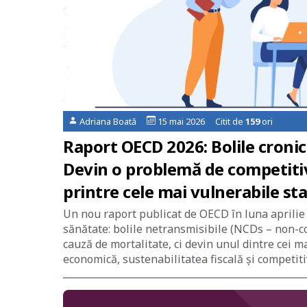
Adriana Boată
15 mai 2026 Citit de
159
ori
Raport OECD 2026: Bolile croni
Devin o problemă de competiti
printre cele mai vulnerabile st
Un nou raport publicat de OECD în luna aprilie 
sănătate: bolile netransmisibile (NCDs – non-
cauză de mortalitate, ci devin unul dintre cei m
economică, sustenabilitatea fiscală și competiti