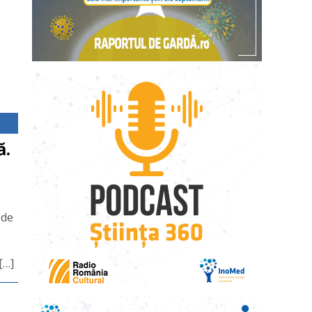
ă.
 de
[…]