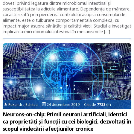
dovezi privind legătura dintre microbiomul intestinal și
susceptibilitatea la adicțiile alimentare. Dependența de mâncare,
caracterizată prin pierderea controlului asupra consumului de
alimente, este o tulburare comportamentală complexă, cu
impact major asupra sănătății și calității vieții. Studiul a investigat
implicarea microbiomului intestinal în mecanismele […]
Ruxandra Schitea
24 decembrie 2019 Citit de
7733
ori
Neurons-on-chip: Primii neuroni artificiali, identici
ca proprietăți și funcții cu cei biologici, dezvoltați în
scopul vindecării afecțiunilor cronice