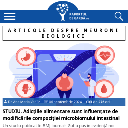
ARTICOLE DESPRE NEURONI
BIOLOGICI
Dr. Ana Maria Vasile
06 septembrie 2024 Citit de
276
ori
STUDIU. Adicțiile alimentare sunt influențate de
modificările compoziției microbiomului intestinal
Un studiu publicat în BMJ Journals Gut a pus în evidență noi