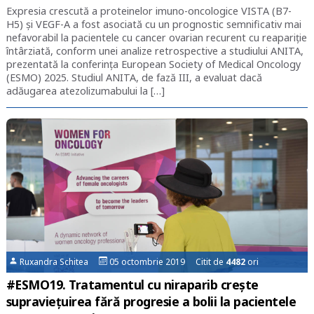
Expresia crescută a proteinelor imuno-oncologice VISTA (B7-
H5) și VEGF-A a fost asociată cu un prognostic semnificativ mai
nefavorabil la pacientele cu cancer ovarian recurent cu reapariție
întârziată, conform unei analize retrospective a studiului ANITA,
prezentată la conferința European Society of Medical Oncology
(ESMO) 2025. Studiul ANITA, de fază III, a evaluat dacă
adăugarea atezolizumabului la […]
Ruxandra Schitea
05 octombrie 2019 Citit de
4482
ori
#ESMO19. Tratamentul cu niraparib crește
supraviețuirea fără progresie a bolii la pacientele