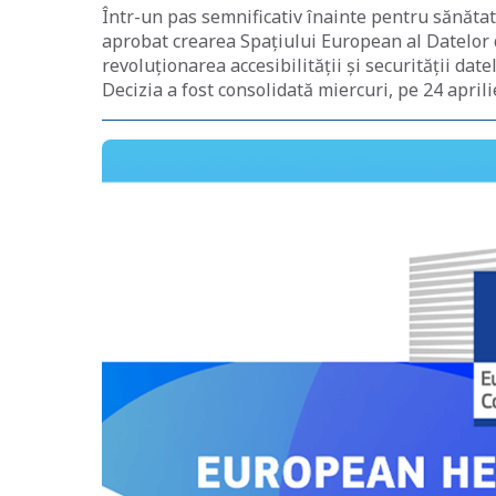
Într-un pas semnificativ înainte pentru sănăt
aprobat crearea Spațiului European al Datelor d
revoluționarea accesibilității și securității d
Decizia a fost consolidată miercuri, pe 24 april