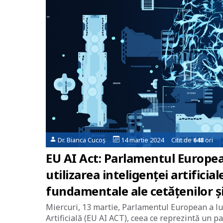
Dr. Bianca Cucoș
14 martie 2024 Citit de
648
ori
EU AI Act: Parlamentul Europea
utilizarea inteligenței artifici
fundamentale ale cetățenilor ș
Miercuri, 13 martie, Parlamentul European a lua
Artificială (EU AI ACT), ceea ce reprezintă un p