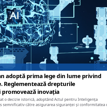
n adoptă prima lege din lume privind
ale. Reglementează drepturile
i promovează inovația
t o decizie istorică, adoptând Actul pentru Inteligența
as semnificativ către asigurarea siguranței și conformitatea 