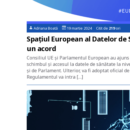
Adriana Boată
19 martie 2024 Citit de
219
ori
Spațiul European al Datelor de 
un acord
Consiliul UE și Parlamentul European au ajuns l
schimbul și accesul la datele de sănătate la niv
și de Parlament. Ulterior, va fi adoptat oficial d
Regulamentul va intra […]