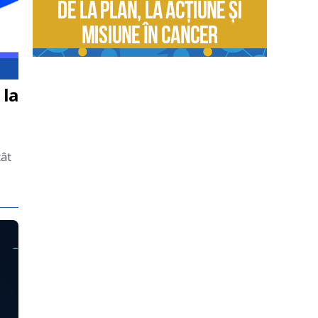
 la
cât