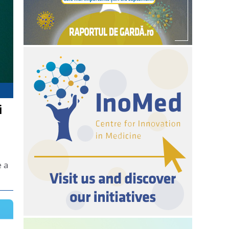
i
e a