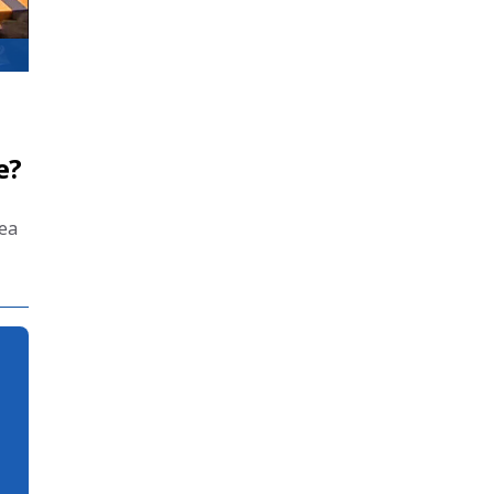
e?
nea