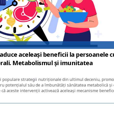
duce aceleași beneficii la persoanele c
rali. Metabolismul și imunitatea
i populare strategii nutriționale din ultimul deceniu, prom
tru potențialul său de a îmbunătăți sănătatea metabolică și
 că aceste intervenții activează aceleași mecanisme benefic