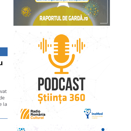
u
ovat
 de
e la