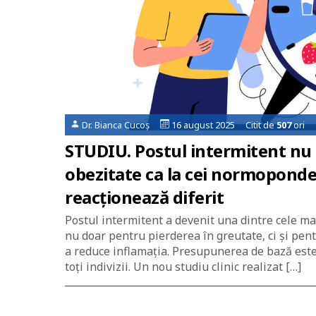
Dr. Bianca Cucoș
16 august 2025 Citit de
507
ori
STUDIU. Postul intermitent nu a
obezitate ca la cei normoponde
reacționează diferit
Postul intermitent a devenit una dintre cele ma
nu doar pentru pierderea în greutate, ci și pen
a reduce inflamația. Presupunerea de bază este
toți indivizii. Un nou studiu clinic realizat […]