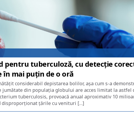
d pentru tuberculoză, cu detecție corec
e în mai puțin de o oră
ătățit considerabil depistarea bolilor, așa cum s-a demonst
umătate din populația globului are acces limitat la astfel 
cterium tuberculosis, provoacă anual aproximativ 10 milio
 disproporționat țările cu venituri […]