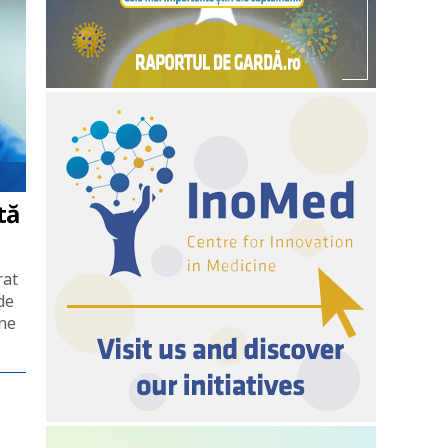
tă
rat
de
ane