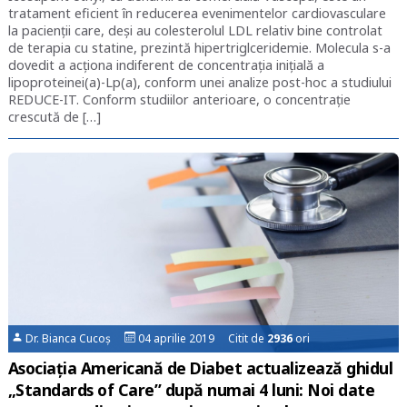
tratament eficient în reducerea evenimentelor cardiovasculare
la pacienții care, deși au colesterolul LDL relativ bine controlat
de terapia cu statine, prezintă hipertriglceridemie. Molecula s-a
dovedit a acționa indiferent de concentrația inițială a
lipoproteinei(a)-Lp(a), conform unei analize post-hoc a studiului
REDUCE-IT. Conform studiilor anterioare, o concentrație
crescută de […]
Dr. Bianca Cucoș
04 aprilie 2019 Citit de
2936
ori
Asociația Americană de Diabet actualizează ghidul
„Standards of Care” după numai 4 luni: Noi date