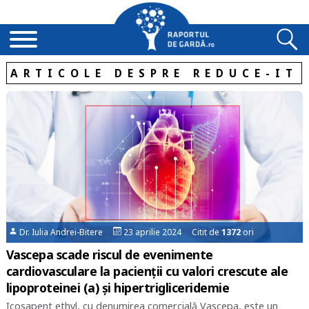
ARTICOLE DESPRE REDUCE-IT
Dr. Iulia Andrei-Bitere
23 aprilie 2024 Citit de
1372
ori
Vascepa scade riscul de evenimente
cardiovasculare la pacienții cu valori crescute ale
lipoproteinei (a) și hipertrigliceridemie
Icosapent ethyl, cu denumirea comercială Vascepa, este un