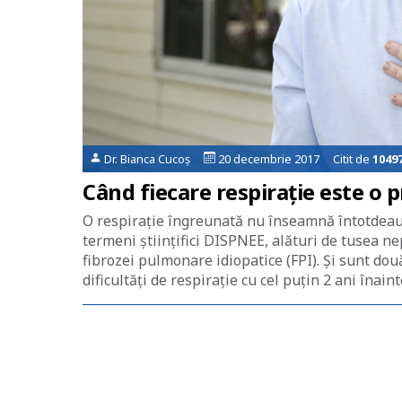
Dr. Bianca Cucoș
20 decembrie 2017 Citit de
1049
Când fiecare respirație este o 
O respirație îngreunată nu înseamnă întotdea
termeni științifici DISPNEE, alături de tusea n
fibrozei pulmonare idiopatice (FPI). Și sunt do
dificultăți de respirație cu cel puțin 2 ani înai