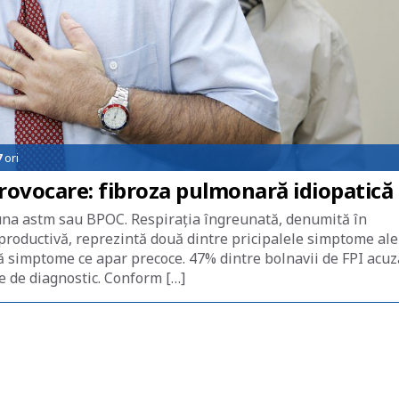
7
ori
provocare: fibroza pulmonară idiopatică
una astm sau BPOC. Respirația îngreunată, denumită în
eproductivă, reprezintă două dintre pricipalele simptome ale
uă simptome ce apar precoce. 47% dintre bolnavii de FPI acuz
nte de diagnostic. Conform […]