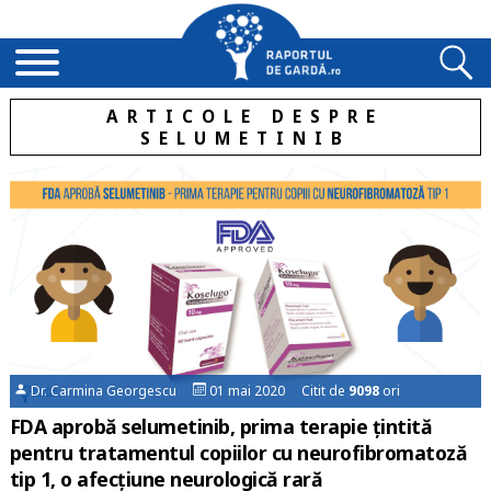
ARTICOLE DESPRE
SELUMETINIB
Dr. Carmina Georgescu
01 mai 2020 Citit de
9098
ori
FDA aprobă selumetinib, prima terapie țintită
pentru tratamentul copiilor cu neurofibromatoză
tip 1, o afecțiune neurologică rară