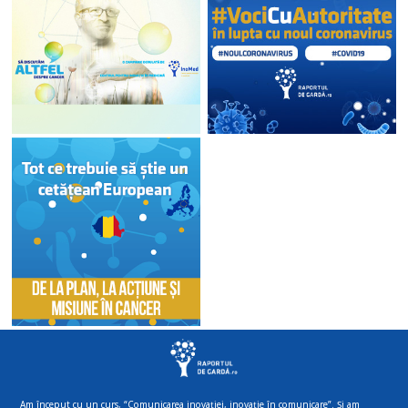
Am început cu un curs, “Comunicarea inovației, inovație în comunicare”. Și am