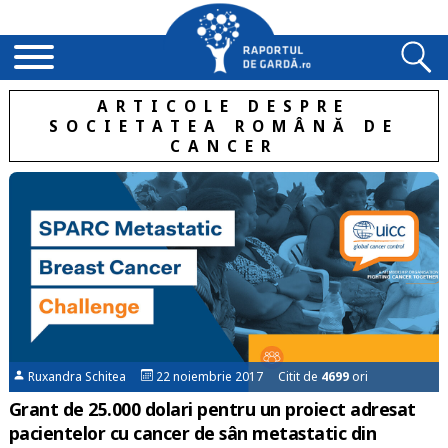
ARTICOLE DESPRE
SOCIETATEA ROMÂNĂ DE
CANCER
Ruxandra Schitea
22 noiembrie 2017 Citit de
4699
ori
Grant de 25.000 dolari pentru un proiect adresat
pacientelor cu cancer de sân metastatic din