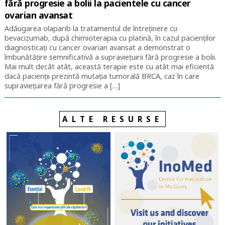
fără progresie a bolii la pacientele cu cancer
ovarian avansat
Adăugarea olaparib la tratamentul de întreținere cu
bevacizumab, după chimioterapia cu platină, în cazul pacienților
diagnosticați cu cancer ovarian avansat a demonstrat o
îmbunătățire semnificativă a supraviețuirii fără progresie a bolii.
Mai mult decât atât, această terapie este cu atât mai eficientă
dacă pacienții prezintă mutația tumorală BRCA, caz în care
supraviețuirea fără progresie a […]
ALTE RESURSE