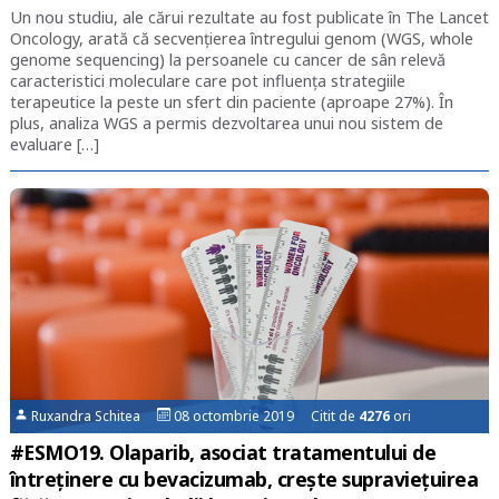
Un nou studiu, ale cărui rezultate au fost publicate în The Lancet
Oncology, arată că secvenţierea întregului genom (WGS, whole
genome sequencing) la persoanele cu cancer de sân relevă
caracteristici moleculare care pot influenţa strategiile
terapeutice la peste un sfert din paciente (aproape 27%). În
plus, analiza WGS a permis dezvoltarea unui nou sistem de
evaluare […]
Ruxandra Schitea
08 octombrie 2019 Citit de
4276
ori
#ESMO19. Olaparib, asociat tratamentului de
întreținere cu bevacizumab, crește supraviețuirea